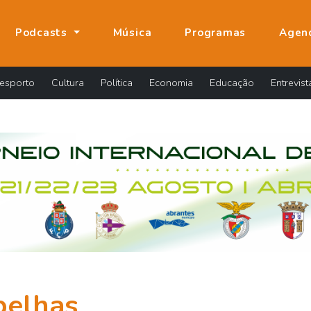
Podcasts
Música
Programas
Agen
esporto
Cultura
Política
Economia
Educação
Entrevist
belhas