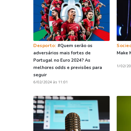
Desporto:
#Quem serão os
Socie
adversários mais fortes de
Make 
Portugal no Euro 2024? As
1/02/20
melhores odds e previsões para
seguir
6/02/2024 às 11:01