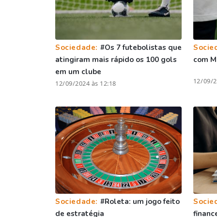
Sociedade:
#Os 7 futebolistas que
Socie
atingiram mais rápido os 100 gols
com Ma
em um clube
12/09/2
12/09/2024 às 12:18
Sociedade:
#Roleta: um jogo feito
Socie
de estratégia
financ