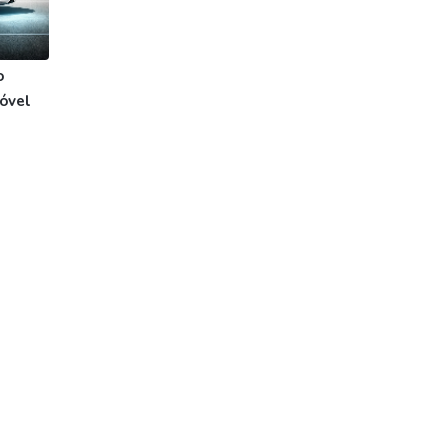
o
óvel