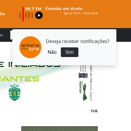
Emissão em direto
da
as
Deseja receber notificações?
Não
Sim
PUB