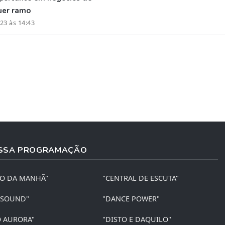
uer ramo
23 às 14:43
SSA PROGRAMAÇÃO
ÃO DA MANHÃ"
"CENTRAL DE ESCUTA"
 SOUND"
"DANCE POWER"
O AURORA"
"DISTO E DAQUILO"