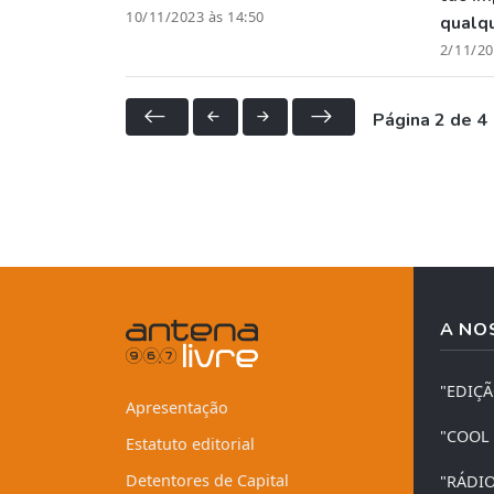
10/11/2023 às 14:50
qualq
2/11/20
Página 2 de 4
A NO
"EDIÇ
Apresentação
"COOL
Estatuto editorial
Detentores de Capital
"RÁDI