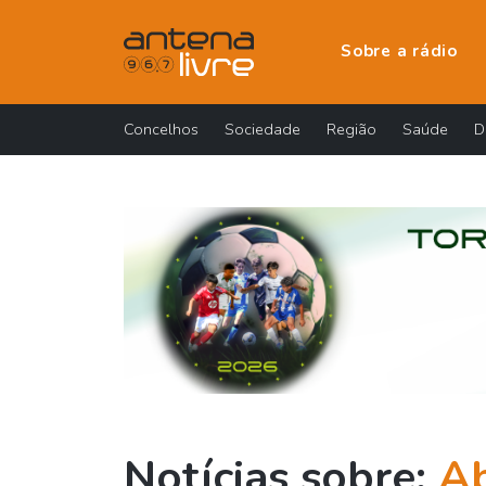
Sobre a rádio
Concelhos
Sociedade
Região
Saúde
D
Notícias sobre:
A