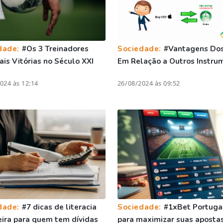
dade:
#Os 3 Treinadores
Sociedade:
#Vantagens Do
is Vitórias no Século XXI
Em Relação a Outros Instru
024 às 12:14
26/08/2024 às 09:52
dade:
#7 dicas de literacia
Sociedade:
#1xBet Portugal
eira para quem tem dívidas
para maximizar suas apostas