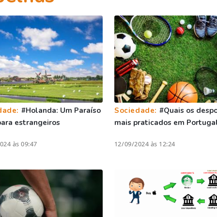
dade:
#Holanda: Um Paraíso
Sociedade:
#Quais os despo
para estrangeiros
mais praticados em Portuga
024 às 09:47
12/09/2024 às 12:24