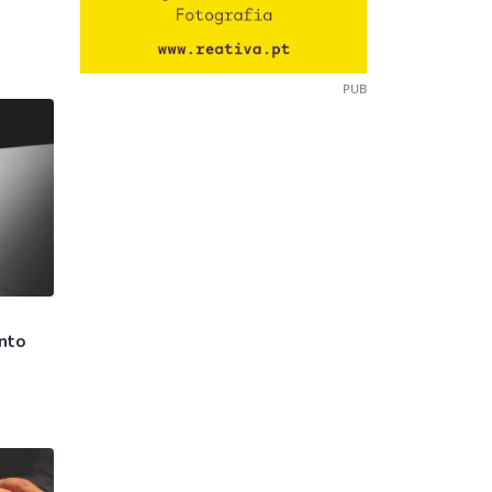
PUB
nto