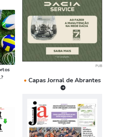
PUB
rtos
l?
•
Capas Jornal de Abrantes