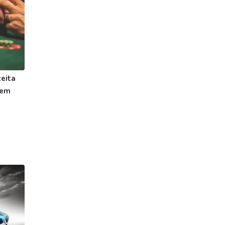
eita
 em