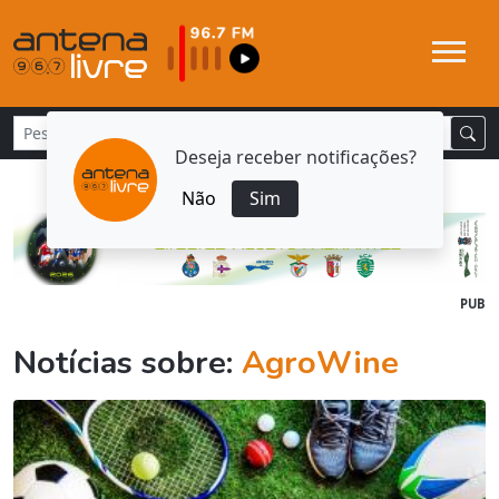
Deseja receber notificações?
Não
Sim
PUB
Notícias sobre:
AgroWine