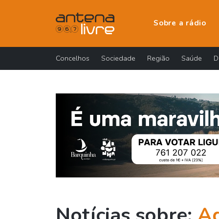
Sobre a rádio
Concelhos
Sociedade
Região
Saúde
D
Notícias sobre:
A