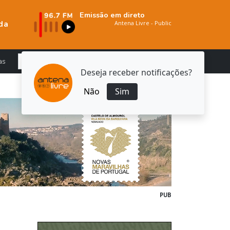
Emissão em direto
da
as
Deseja receber notificações?
Não
Sim
PUB