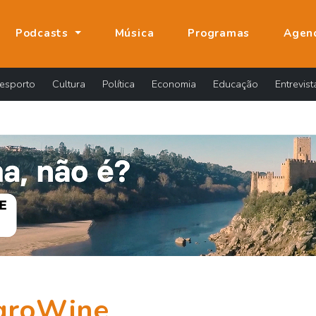
Podcasts
Música
Programas
Agen
esporto
Cultura
Política
Economia
Educação
Entrevist
groWine