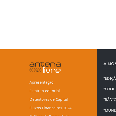
A NO
"EDIÇ
Apresentação
"COOL
Estatuto editorial
Detentores de Capital
"RÁDI
Fluxos Financeiros 2024
"MUND