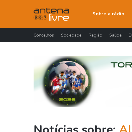
Sobre a rádio
Concelhos
Sociedade
Região
Saúde
D
Notícias sobre:
Al