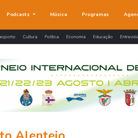
Podcasts
Música
Programas
Agen
esporto
Cultura
Política
Economia
Educação
Entrevist
to Alentejo