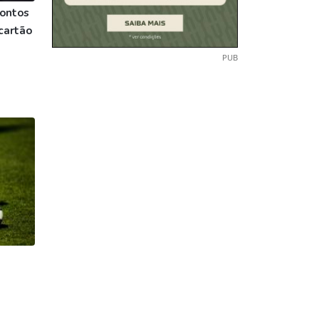
pontos
cartão
PUB