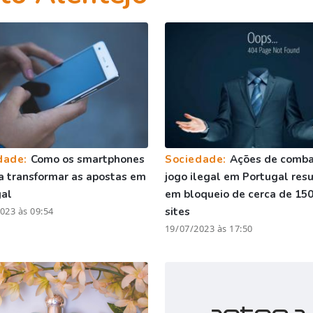
dade:
Como os smartphones
Sociedade:
Ações de comba
a transformar as apostas em
jogo ilegal em Portugal res
gal
em bloqueio de cerca de 15
023 às 09:54
sites
19/07/2023 às 17:50