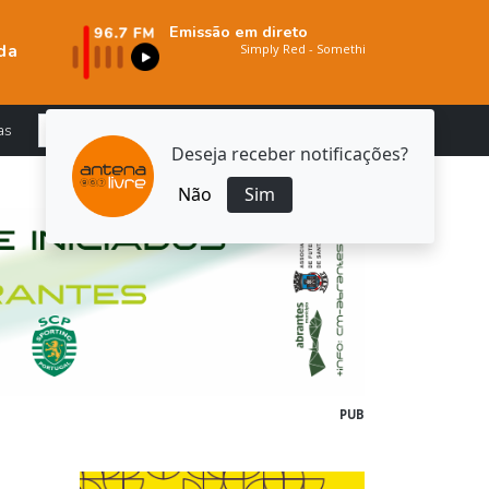
Emissão em direto
da
as
Deseja receber notificações?
Não
Sim
PUB