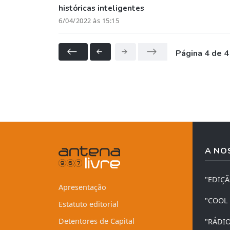
históricas inteligentes
6/04/2022 às 15:15
Página 4 de 4
A NO
"EDIÇ
Apresentação
"COOL
Estatuto editorial
Detentores de Capital
"RÁDI