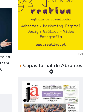
PUB
te ao
ultam
•
Capas Jornal de Abrantes
00