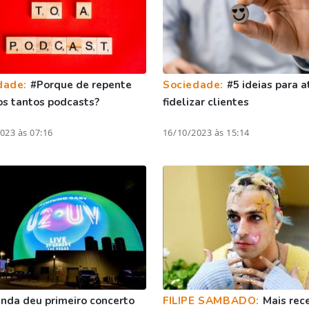
dade:
#Porque de repente
Sociedade:
#5 ideias para at
s tantos podcasts?
fidelizar clientes
023 às 07:16
16/10/2023 às 15:14
nda deu primeiro concerto
FILIPE SAMBADO:
Mais rec