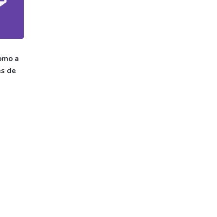
omo a
es de