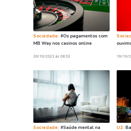
Sociedade:
#Os pagamentos com
Socie
MB Way nos casinos online
ouvimo
30/10/2023 às 08:53
19/10/2
Sociedade:
#Saúde mental na
U2:
Ba