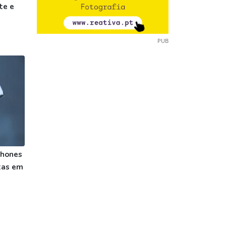
te e
PUB
phones
tas em