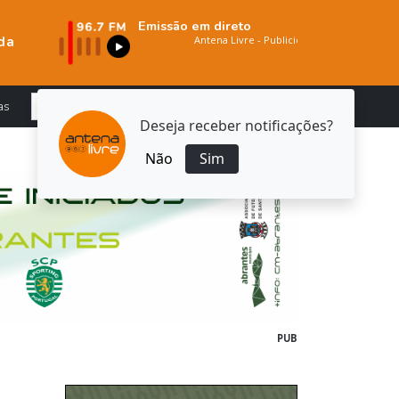
Emissão em direto
da
as
Deseja receber notificações?
Não
Sim
PUB