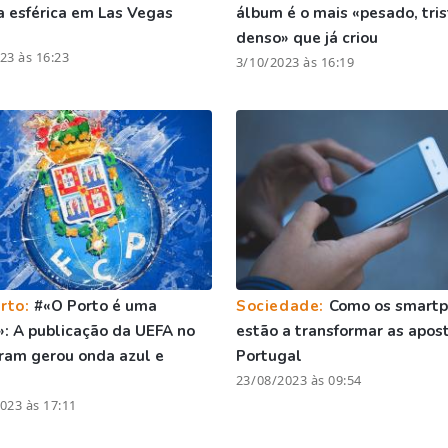
a esférica em Las Vegas
álbum é o mais «pesado, tris
denso» que já criou
23 às 16:23
3/10/2023 às 16:19
rto:
#«O Porto é uma
Sociedade:
Como os smart
: A publicação da UEFA no
estão a transformar as apos
ram gerou onda azul e
Portugal
a
23/08/2023 às 09:54
023 às 17:11