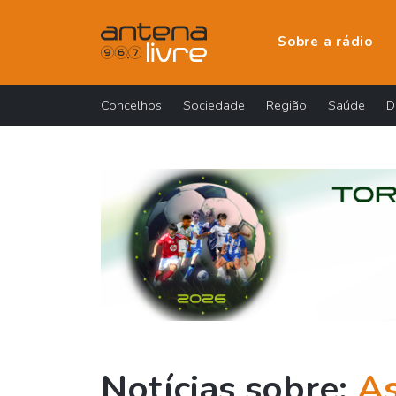
Sobre a rádio
Concelhos
Sociedade
Região
Saúde
D
Notícias sobre:
As