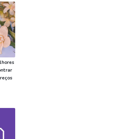
lhores
ntrar
preços