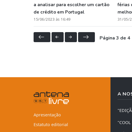
a analisar para escolher um cartão
férias
de crédito em Portugal
melho
15/06/2023 às 16:49
31/05/2
Página 3 de 4
A NO
"EDIÇ
Apresentação
"COOL
Estatuto editorial