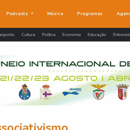
Podcasts
Música
Programas
Agen
esporto
Cultura
Política
Economia
Educação
Entrevist
sociativismo