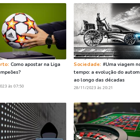
rto:
Como apostar na Liga
Sociedade:
#Uma viagem n
ampeões?
tempo: a evolução do autom
ao longo das décadas
023 às 07:50
28/11/2023 às 20:21