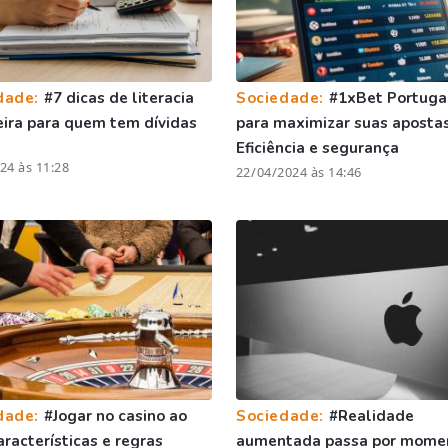
dade:
#7 dicas de literacia
Sociedade:
#1xBet Portugal
eira para quem tem dívidas
para maximizar suas apostas
Eficiência e segurança
24 às 11:28
22/04/2024 às 14:46
dade:
#Jogar no casino ao
Sociedade:
#Realidade
características e regras
aumentada passa por mome