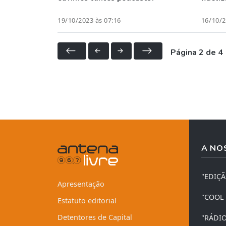
19/10/2023 às 07:16
16/10/2
Página 2 de 4
A NO
"EDIÇ
Apresentação
"COOL
Estatuto editorial
Detentores de Capital
"RÁDI