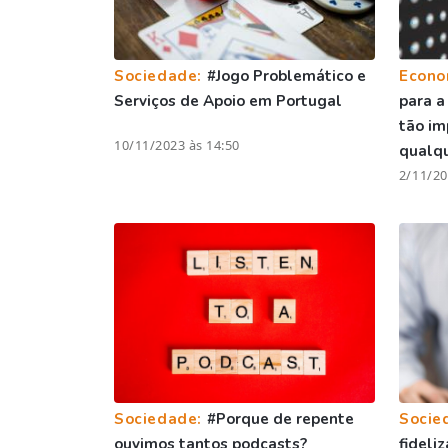
Sociedade:
#Jogo Problemático e
Econo
Serviços de Apoio em Portugal
para a
tão im
10/11/2023 às 14:50
qualq
2/11/20
Sociedade:
#Porque de repente
Socie
ouvimos tantos podcasts?
fideliz