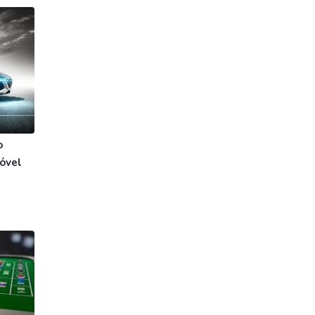
o
óvel