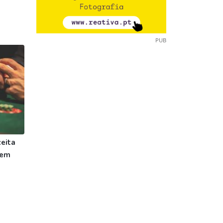
PUB
eita
 em