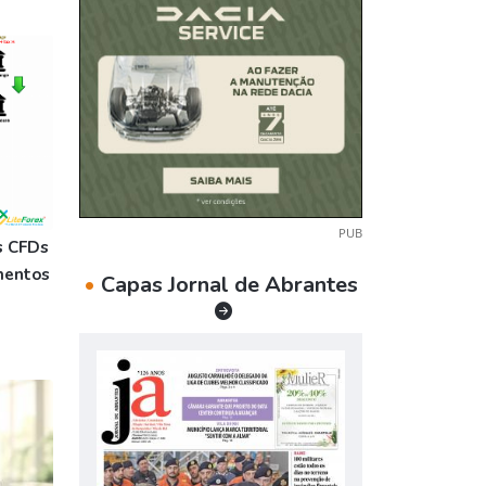
PUB
s CFDs
mentos
•
Capas Jornal de Abrantes