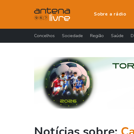
Sobre a rádio
Concelhos
Sociedade
Região
Saúde
D
Notícias sobre:
Ca