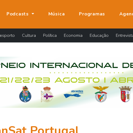
Podcasts
Música
Programas
Agen
esporto
Cultura
Política
Economia
Educação
Entrevist
nSat Portugal