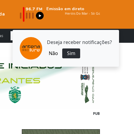
Emissão em direto
da
as
Deseja receber notificações?
Não
Sim
PUB