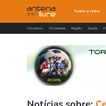
Sobre a rádio
Concelhos
Sociedade
Região
Saúde
D
Notícias sobre:
C