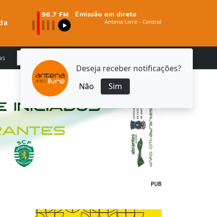
Emissão em direto
da
as
Deseja receber notificações?
Não
Sim
PUB