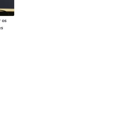
 os
es