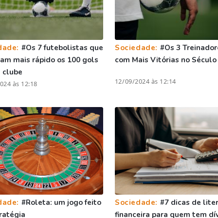
dade:
#Os 7 futebolistas que
Sociedade:
#Os 3 Treinador
ram mais rápido os 100 gols
com Mais Vitórias no Século
 clube
12/09/2024 às 12:14
024 às 12:18
dade:
#Roleta: um jogo feito
Sociedade:
#7 dicas de lite
ratégia
financeira para quem tem dí