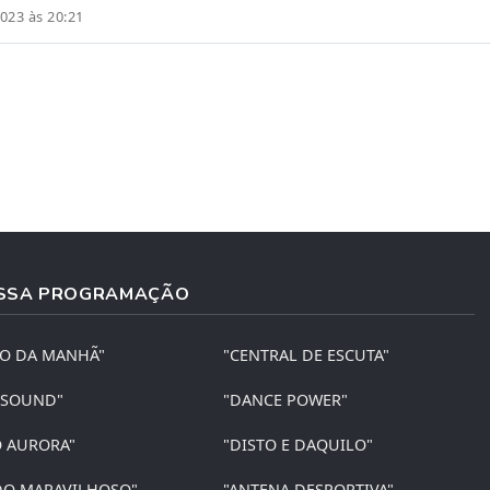
023 às 20:21
SSA PROGRAMAÇÃO
ÃO DA MANHÃ"
"CENTRAL DE ESCUTA"
 SOUND"
"DANCE POWER"
O AURORA"
"DISTO E DAQUILO"
O MARAVILHOSO"
"ANTENA DESPORTIVA"