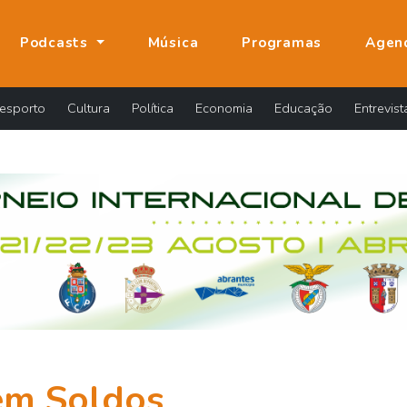
Podcasts
Música
Programas
Agen
esporto
Cultura
Política
Economia
Educação
Entrevist
em Soldos