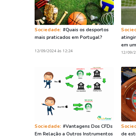
Sociedade:
#Quais os desportos
Socie
mais praticados em Portugal?
atingi
em um
12/09/2024 às 12:24
12/09/2
Sociedade:
#Vantagens Dos CFDs
Socie
Em Relação a Outros Instrumentos
de est