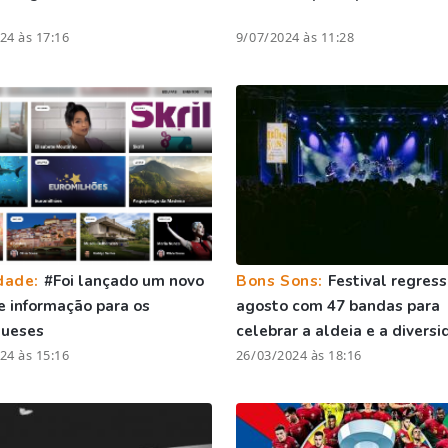
24 às 17:16
9/07/2024 às 11:28
dade:
#Foi lançado um novo
Bons Sons:
Festival regres
de informação para os
agosto com 47 bandas para
gueses
celebrar a aldeia e a divers
24 às 15:16
26/03/2024 às 18:16