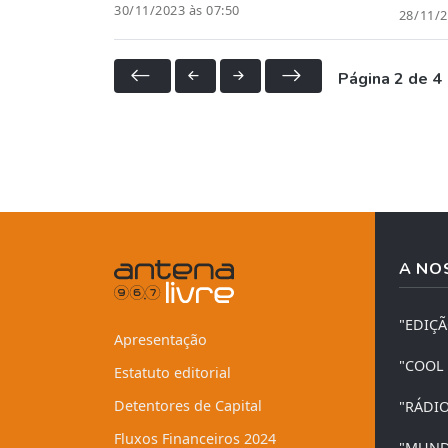
30/11/2023 às 07:50
28/11/2
Página 2 de 4
A NO
"EDIÇ
Apresentação
"COOL
Estatuto editorial
Detentores de Capital
"RÁDI
Fluxos Financeiros 2024
"MUND