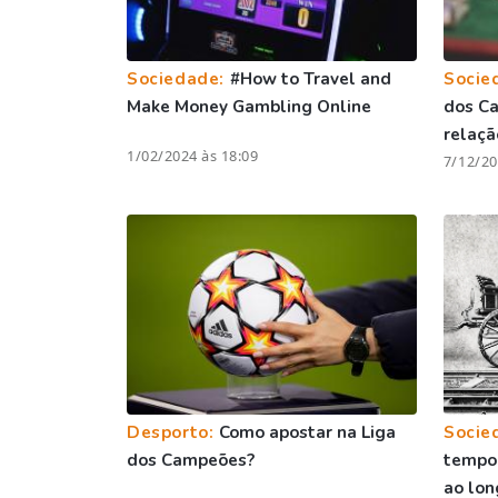
Sociedade:
#How to Travel and
Socie
Make Money Gambling Online
dos Ca
relaçã
1/02/2024 às 18:09
7/12/20
Desporto:
Como apostar na Liga
Socie
dos Campeões?
tempo:
ao lon