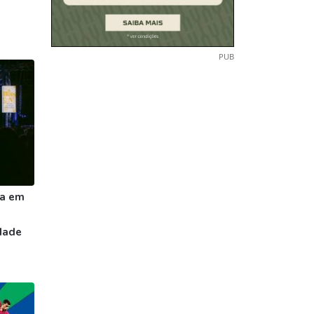
PUB
sa em
idade