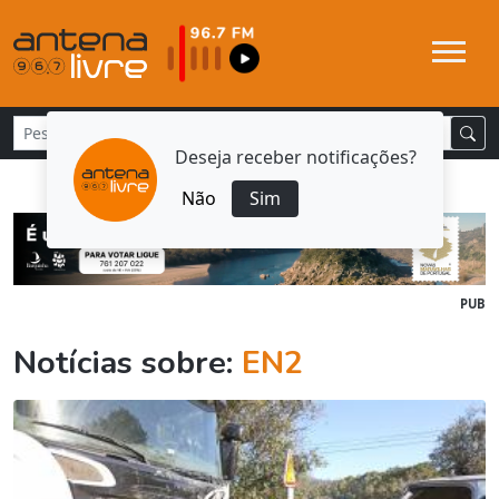
Deseja receber notificações?
Não
Sim
PUB
Notícias sobre:
EN2