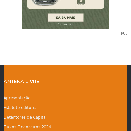
PUB
ANTENA LIVRE
Apresentação
Estatuto editorial
Detentores de Capital
Fluxos Financeiros 2024