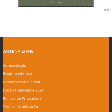
PUB
ANTENA LIVRE
Apresentação
Estatuto editorial
Detentores de Capital
Fluxos Financeiros 2024
Política de Privacidade
Termos de utilização