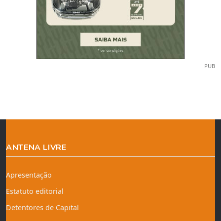
PUB
ANTENA LIVRE
Apresentação
Estatuto editorial
Detentores de Capital