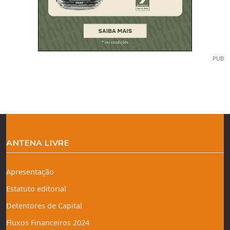
PUB
ANTENA LIVRE
Apresentação
Estatuto editorial
Detentores de Capital
Fluxos Financeiros 2024