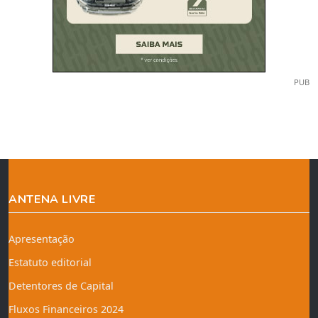
PUB
ANTENA LIVRE
Apresentação
Estatuto editorial
Detentores de Capital
Fluxos Financeiros 2024