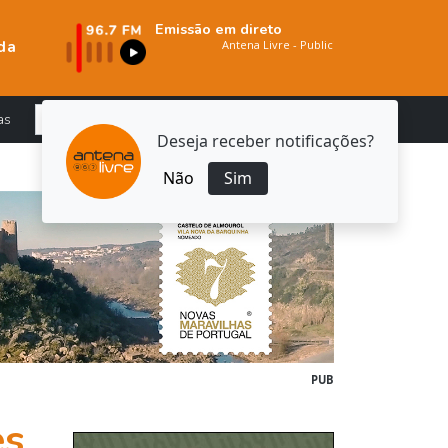
Emissão em direto
da
as
Deseja receber notificações?
Não
Sim
PUB
es