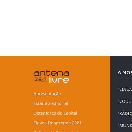
A NO
"EDIÇ
Apresentação
"COOL
Estatuto editorial
Detentores de Capital
"RÁDI
Fluxos Financeiros 2024
"MUND