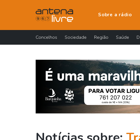
Sobre a rádio
Concelhos
Sociedade
Região
Saúde
D
Notícias sobre:
Tr