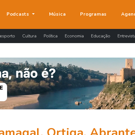
Podcasts
Música
Programas
Agen
esporto
Cultura
Política
Economia
Educação
Entrevist
amagal, Ortiga, Abrant