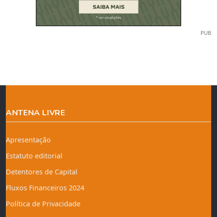
PUB
ANTENA LIVRE
Apresentação
Estatuto editorial
Detentores de Capital
Fluxos Financeiros 2024
Política de Privacidade