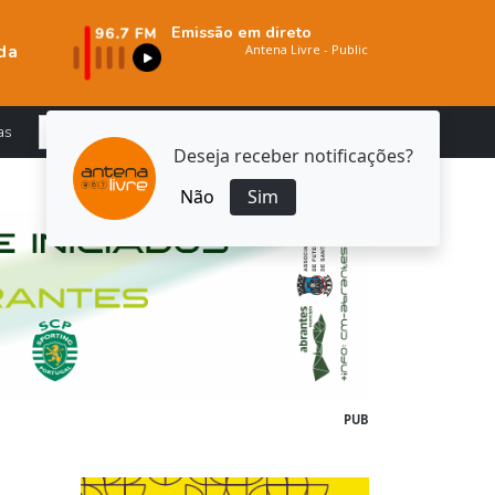
Emissão em direto
da
as
Deseja receber notificações?
Não
Sim
PUB