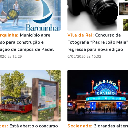
rquinha:
Município abre
Vila de Rei:
Concurso de
so para construção e
Fotografia “Padre João Maia
ração de campos de Padel
regressa para nova edição
026 às 12:29
6/05/2026 às 15:02
tes:
Está aberto o concurso
Sociedade:
3 grandes alter