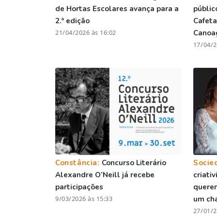
de Hortas Escolares avança para a
públic
2.ª edição
Cafeta
21/04/2026 às 16:02
Canoa
17/04/2
Constância:
Concurso Literário
Socie
Alexandre O’Neill já recebe
criati
participações
quere
9/03/2026 às 15:33
um ch
27/01/2