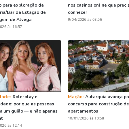
o para exploração da
nos casinos online que preci
ria/Bar da Estação de
conhecer
gem de Alvega
9/04/2026 às 08:56
026 às 16:57
dade:
Role-play e
Mação:
Autarquia avança pa
vidade: por que as pessoas
concurso para construção de
m um guião — e não apenas
apartamentos
at
10/01/2026 às 10:58
026 às 12:14