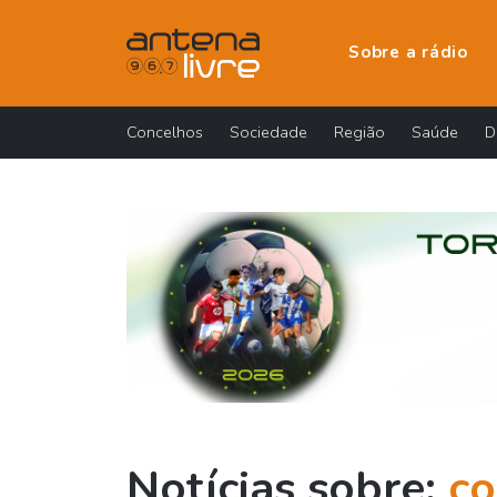
Sobre a rádio
Concelhos
Sociedade
Região
Saúde
D
Notícias sobre:
co