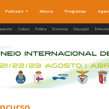
Podcasts
Música
Programas
Agen
esporto
Cultura
Política
Economia
Educação
Entrevist
ncurso