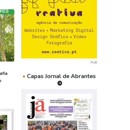
PUB
afia
•
Capas Jornal de Abrantes
o