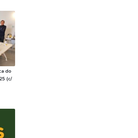
ca do
25 (c/