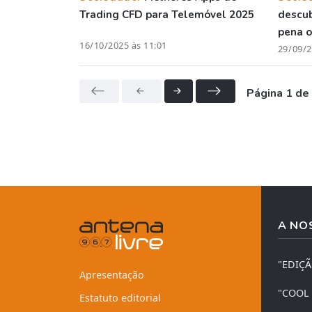
Trading CFD para Telemóvel 2025
descu
pena o
16/10/2025 às 11:01
29/09/2
Página 1 de
A NO
"EDIÇ
Apresentação
"COOL
Estatuto editorial