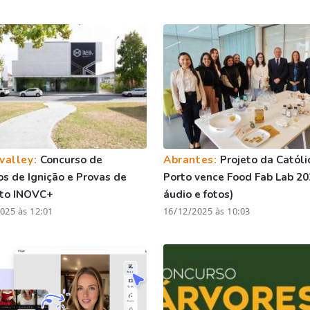
valley:
Concurso de
Abrantes:
Projeto da Católi
os de Ignição e Provas de
Porto vence Food Fab Lab 20
ito INOVC+
áudio e fotos)
025 às 12:01
16/12/2025 às 10:03