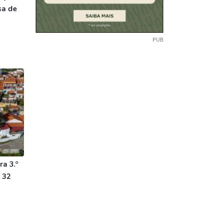
sa de
PUB
ra 3.º
 32