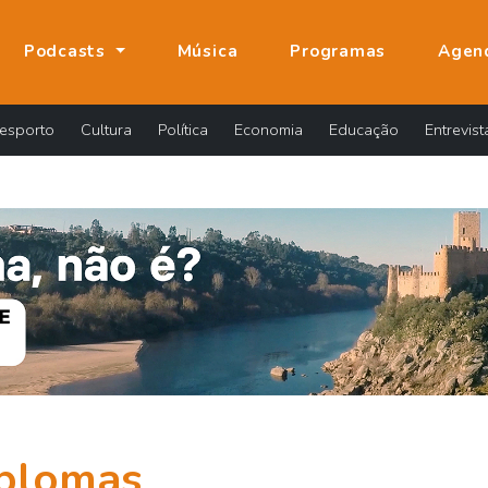
Podcasts
Música
Programas
Agen
esporto
Cultura
Política
Economia
Educação
Entrevist
plomas