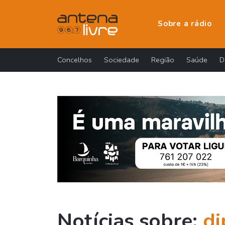
Sobre a rádio
Concelhos
Sociedade
Região
Saúde
D
Notícias sobre:
di