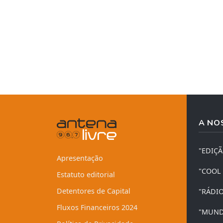
A NO
"EDIÇ
Apresentação
"COOL
Estatuto editorial
Detentores de Capital
"RÁDI
Fluxos Financeiros 2024
"MUND