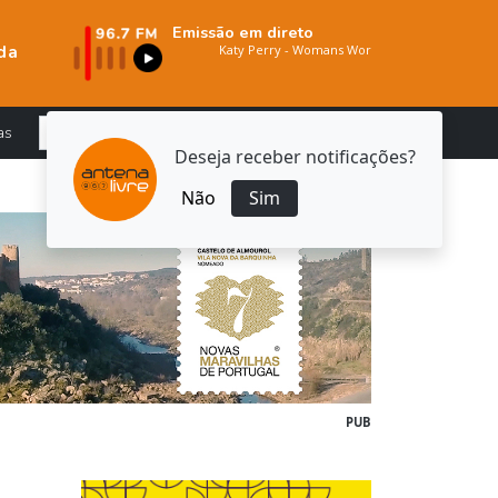
Emissão em direto
da
as
Deseja receber notificações?
Não
Sim
PUB