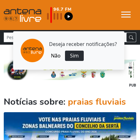
Deseja receber notificações?
Não
Sim
PUB
Notícias sobre:
praias fluviais