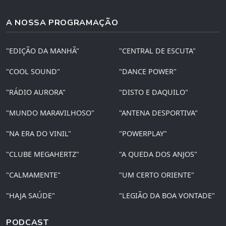
A NOSSA PROGRAMAÇÃO
"EDIÇÃO DA MANHÃ"
"CENTRAL DE ESCUTA"
"COOL SOUND"
"DANCE POWER"
"RÁDIO AURORA"
"DISTO E DAQUILO"
"MUNDO MARAVILHOSO"
"ANTENA DESPORTIVA"
"NA ERA DO VINIL"
"POWERPLAY"
"CLUBE MEGAHERTZ"
"A QUEDA DOS ANJOS"
"CALMAMENTE"
"UM CERTO ORIENTE"
"HAJA SAÚDE"
"LEGIÃO DA BOA VONTADE"
PODCAST