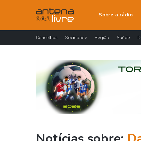
Sobre a rádio
Concelhos
Sociedade
Região
Saúde
D
Notícias sobre:
Da