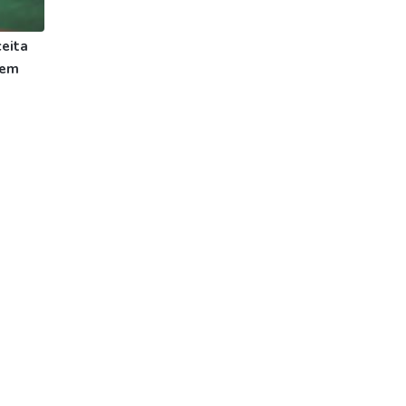
eita
 em