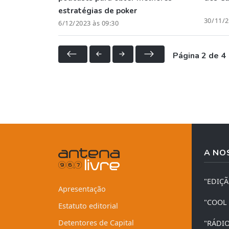
estratégias de poker
30/11/2
6/12/2023 às 09:30
Página 2 de 4
A NO
"EDIÇ
Apresentação
"COOL
Estatuto editorial
Detentores de Capital
"RÁDI