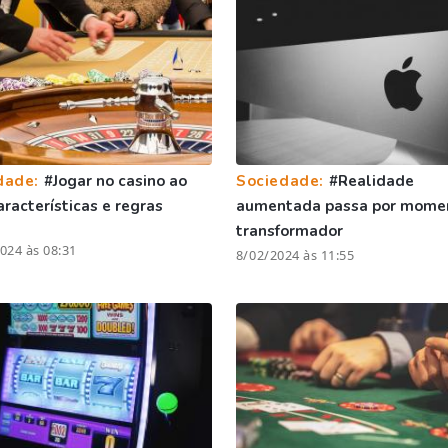
dade:
#Jogar no casino ao
Sociedade:
#Realidade
características e regras
aumentada passa por mome
transformador
024 às 08:31
8/02/2024 às 11:55