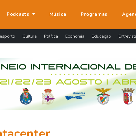
Podcasts
Música
Programas
Agen
esporto
Cultura
Política
Economia
Educação
Entrevist
tacenter