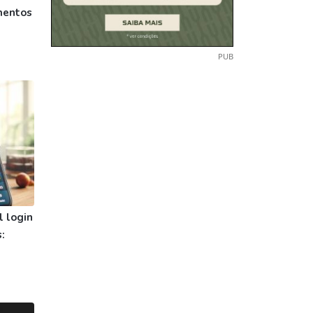
mentos
PUB
 login
: