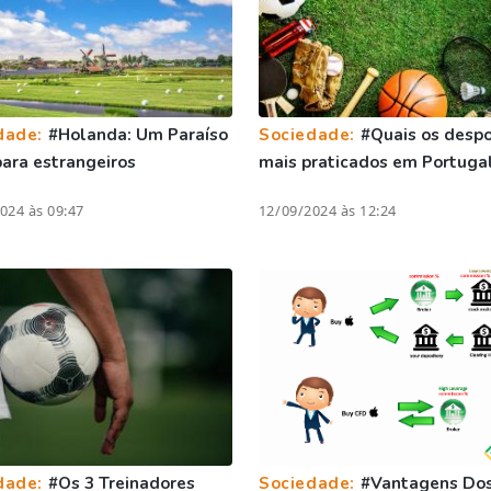
dade:
#Holanda: Um Paraíso
Sociedade:
#Quais os despo
para estrangeiros
mais praticados em Portuga
024 às 09:47
12/09/2024 às 12:24
dade:
#Os 3 Treinadores
Sociedade:
#Vantagens Do