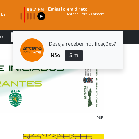
Emissão em direto
da
as
Deseja receber notificações?
Não
Sim
PUB