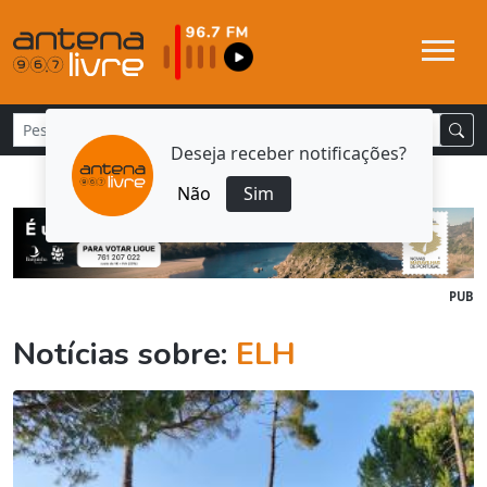
Deseja receber notificações?
Não
Sim
PUB
Notícias sobre:
ELH