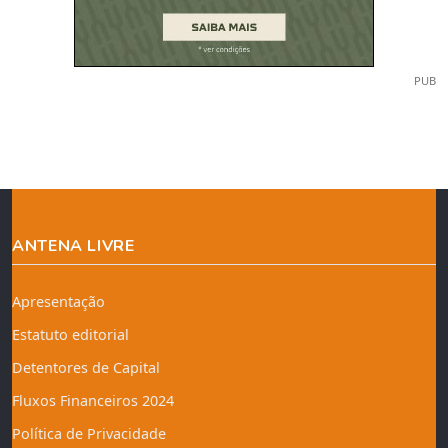
PUB
ANTENA LIVRE
Apresentação
Estatuto editorial
Detentores de Capital
Fluxos Financeiros 2024
Política de Privacidade