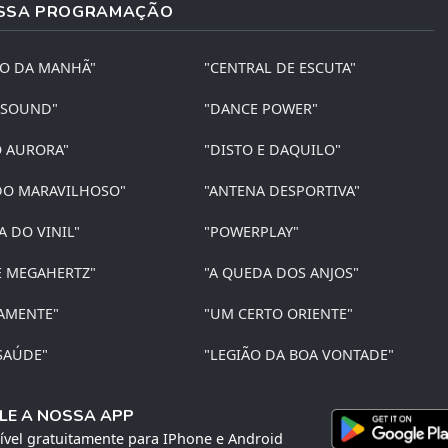
SSA PROGRAMAÇÃO
ÃO DA MANHÃ"
"CENTRAL DE ESCUTA"
 SOUND"
"DANCE POWER"
O AURORA"
"DISTO E DAQUILO"
O MARAVILHOSO"
"ANTENA DESPORTIVA"
A DO VINIL"
"POWERPLAY"
E MEGAHERTZ"
"A QUEDA DOS ANJOS"
AMENTE"
"UM CERTO ORIENTE"
SAÚDE"
"LEGIÃO DA BOA VONTADE"
LE A NOSSA APP
ível gratuitamente para IPhone e Android