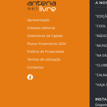
A NO
"EDIÇ
Apresentação
"COOL
Estatuto editorial
Detentores de Capital
"RÁDI
Fluxos Financeiros 2024
"MUND
Política de Privacidade
"NA ER
Termos de utilização
"CLUB
Contactos
"CALM
"HAJA 
INSTA
Dispon