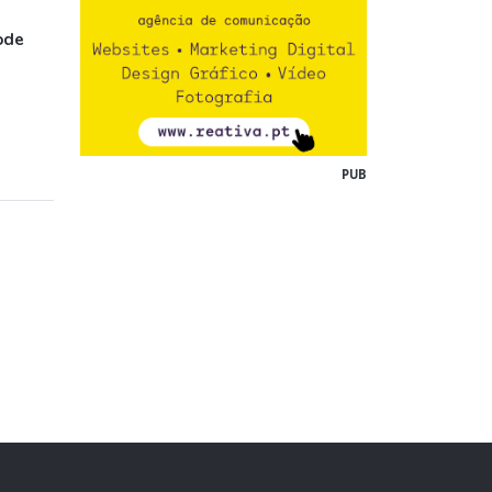
ode
PUB