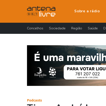
Sobre a rádio
Concelhos
Sociedade
Região
Saúde
D
Podcasts