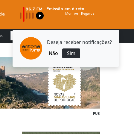
Emissão em direto
da
as
Deseja receber notificações?
Não
Sim
PUB