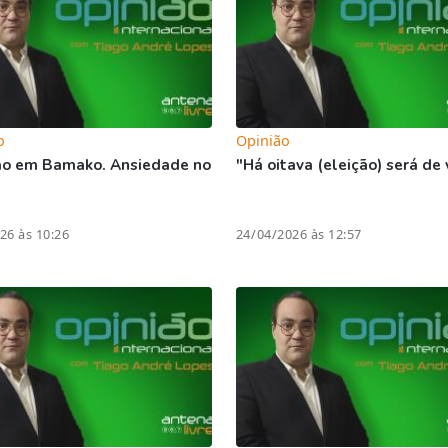
o
Opinião
ão em Bamako. Ansiedade no
"Há oitava (eleição) será de 
26 às 10:26
24/04/2026 às 12:57