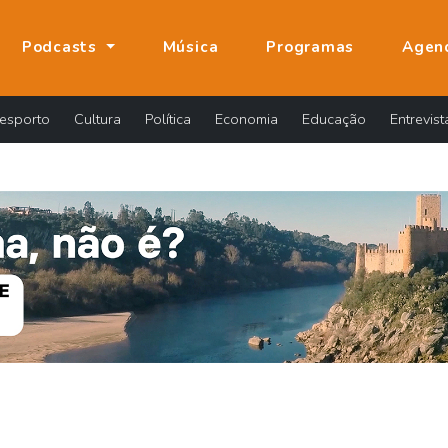
Podcasts
Música
Programas
Agen
esporto
Cultura
Política
Economia
Educação
Entrevist