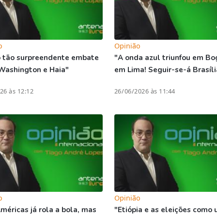
o
Opinião
 tão surpreendente embate
"A onda azul triunfou em Bo
Washington e Haia"
em Lima! Seguir-se-á Brasíli
26 às 12:12
26/06/2026 às 11:44
o
Opinião
méricas já rola a bola, mas
"Etiópia e as eleições como