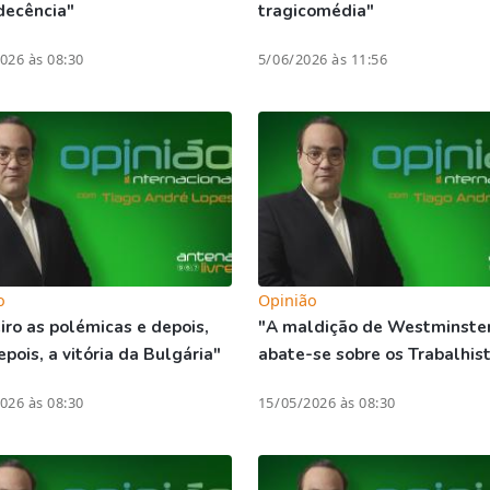
decência"
tragicomédia"
026 às 08:30
5/06/2026 às 11:56
o
Opinião
iro as polémicas e depois,
"A maldição de Westminste
pois, a vitória da Bulgária"
abate-se sobre os Trabalhis
026 às 08:30
15/05/2026 às 08:30