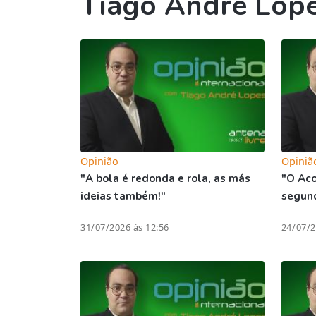
Tiago André Lop
Opinião
Opiniã
"A bola é redonda e rola, as más
"O Aco
ideias também!"
segun
31/07/2026 às 12:56
24/07/2