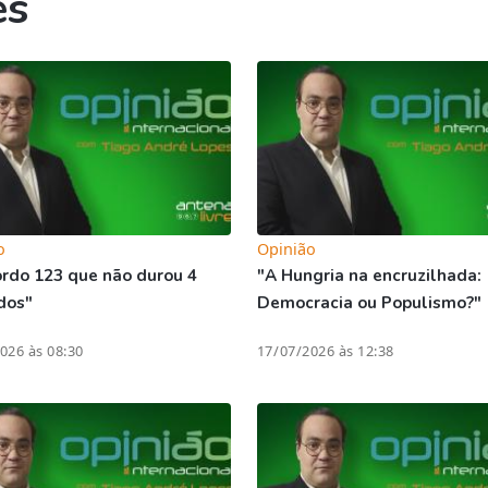
es
o
Opinião
rdo 123 que não durou 4
"A Hungria na encruzilhada:
dos"
Democracia ou Populismo?"
026 às 08:30
17/07/2026 às 12:38