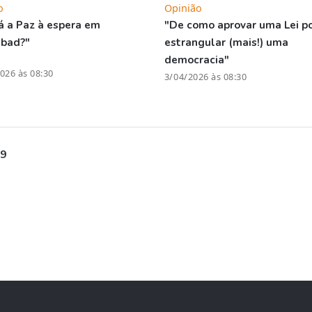
o
Opinião
á a Paz à espera em
"De como aprovar uma Lei p
abad?"
estrangular (mais!) uma
democracia"
026 às 08:30
3/04/2026 às 08:30
 9