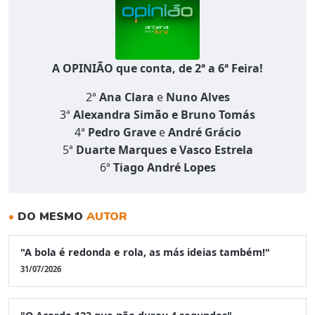
A OPINIÃO que conta, de 2ª a 6ª Feira!
2ª
Ana Clara
e
Nuno Alves
3ª
Alexandra Simão e Bruno Tomás
4ª
Pedro Grave
e
André Grácio
5ª
Duarte Marques e Vasco Estrela
6ª
Tiago André Lopes
•
DO MESMO
AUTOR
"A bola é redonda e rola, as más ideias também!"
31/07/2026