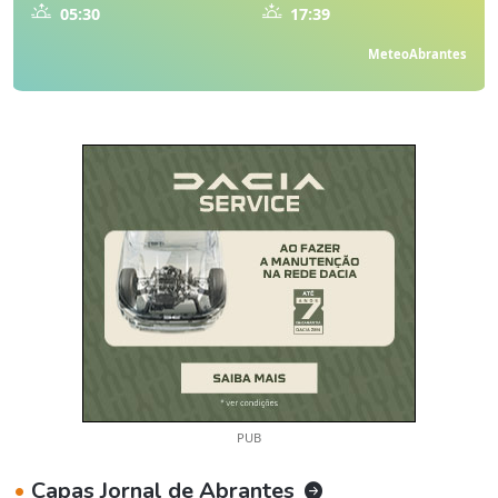
05:30
17:39
MeteoAbrantes
PUB
•
Capas Jornal de Abrantes