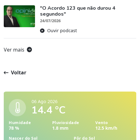
"O Acordo 123 que não durou 4
segundos"
24/07/2026
Ouvir podcast
Ver mais
Voltar
06 Ago 2026
14.4 °C
Humidade
Pluviosidade
Vento
78 %
1.8 mm
12.5 km/h
Nascer do Sol
Pôr do Sol