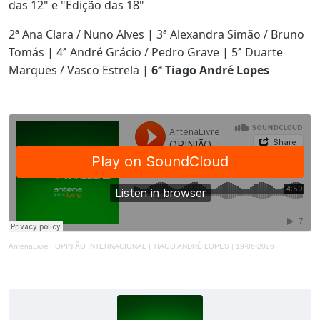
das 12" e "Edição das 18"
2ª Ana Clara / Nuno Alves | 3ª Alexandra Simão / Bruno
Tomás | 4ª André Grácio / Pedro Grave | 5ª Duarte
Marques / Vasco Estrela |
6ª Tiago André Lopes
AntenaLivre
·
OPINIÃO INTERNACIONAL | TIAGO ANDRÉ LOPES | 19-06-2026