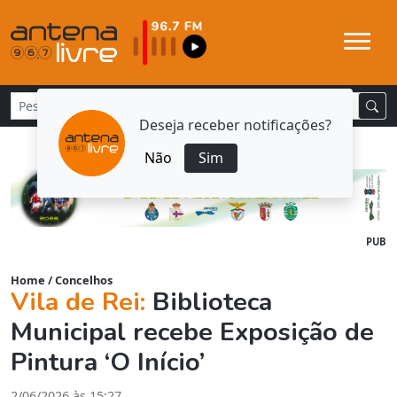
Deseja receber notificações?
Não
Sim
PUB
Home
/
Concelhos
Vila de Rei:
Biblioteca
Municipal recebe Exposição de
Pintura ‘O Início’
2/06/2026 às 15:27