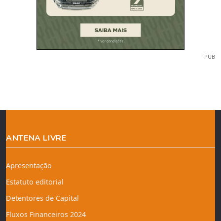
PUB
ANTENA LIVRE
Apresentação
Estatuto editorial
Detentores de Capital
Fluxos Financeiros 2024