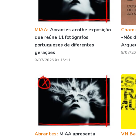
MIAA:
Abrantes acolhe exposição
Cham
que reúne 11 fotógrafos
«Nós d
portugueses de diferentes
Arqueo
gerações
8/07/20
9/07/2026 às 15:11
Abrantes:
MIAA apresenta
VN Ba