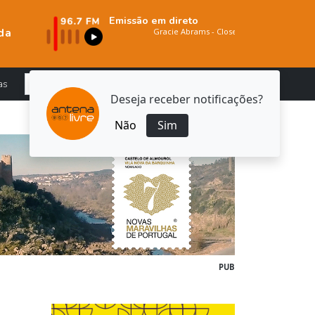
Emissão em direto
da
as
Deseja receber notificações?
Não
Sim
PUB