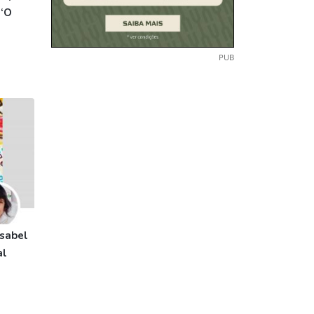
 ‘O
PUB
Isabel
al