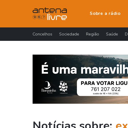
Sobre a rádio
Concelhos
Sociedade
Região
Saúde
D
Notícias sobre:
ex