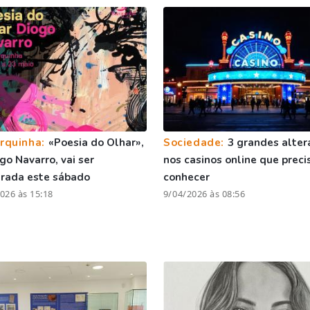
rquinha:
«Poesia do Olhar»,
Sociedade:
3 grandes alter
go Navarro, vai ser
nos casinos online que preci
rada este sábado
conhecer
026 às 15:18
9/04/2026 às 08:56