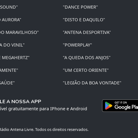
 SOUND"
"DANCE POWER"
O AURORA"
"DISTO E DAQUILO"
O MARAVILHOSO"
"ANTENA DESPORTIVA"
A DO VINIL"
"POWERPLAY"
E MEGAHERTZ"
"A QUEDA DOS ANJOS"
AMENTE"
"UM CERTO ORIENTE"
SAÚDE"
"LEGIÃO DA BOA VONTADE"
LE A NOSSA APP
ível gratuitamente para IPhone e Android
ádio Antena Livre. Todos os direitos reservados.