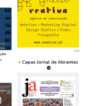
PUB
ição
»
•
Capas Jornal de Abrantes