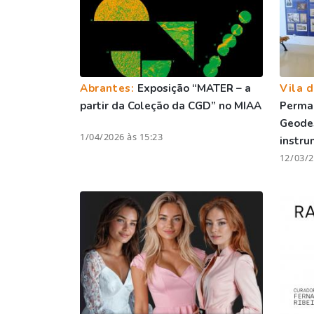
Abrantes:
Exposição “MATER – a
Vila d
partir da Coleção da CGD” no MIAA
Perma
Geodes
1/04/2026 às 15:23
instr
12/03/2