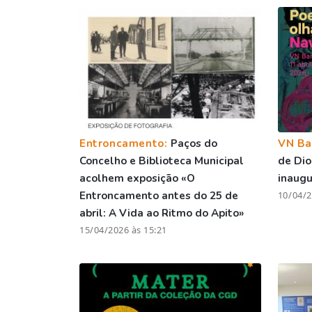
Entroncamento:
Paços do
VN Ba
Concelho e Biblioteca Municipal
de Dio
acolhem exposição «O
inaugu
Entroncamento antes do 25 de
10/04/2
abril: A Vida ao Ritmo do Apito»
15/04/2026 às 15:21