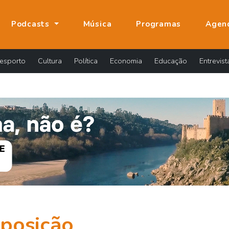
Podcasts
Música
Programas
Agen
esporto
Cultura
Política
Economia
Educação
Entrevist
posição