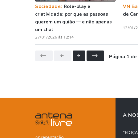
Sociedade:
Role-play e
VN Ba
criatividade: por que as pessoas
de Car
querem um guião — e não apenas
12/01/2
um chat
27/01/2026 às 12:14
Página 1 de
A NO
"EDIÇ
Apresentação