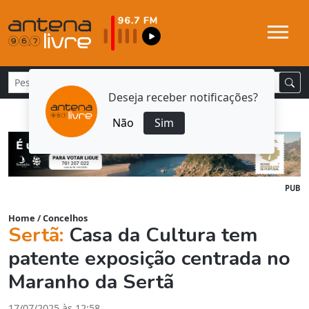
Deseja receber notificações?
Não
Sim
PUB
Home
/
Concelhos
Sertã:
Casa da Cultura tem
patente exposição centrada no
Maranho da Sertã
17/07/2025 às 12:58