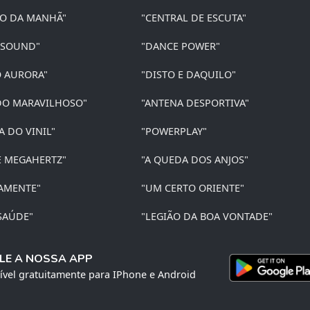
ÃO DA MANHÃ"
"CENTRAL DE ESCUTA"
 SOUND"
"DANCE POWER"
O AURORA"
"DISTO E DAQUILO"
O MARAVILHOSO"
"ANTENA DESPORTIVA"
A DO VINIL"
"POWERPLAY"
E MEGAHERTZ"
"A QUEDA DOS ANJOS"
AMENTE"
"UM CERTO ORIENTE"
SAÚDE"
"LEGIÃO DA BOA VONTADE"
LE A NOSSA APP
ível gratuitamente para IPhone e Android