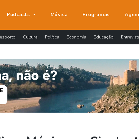
Podcasts
Música
Programas
Agen
esporto
Cultura
Política
Economia
Educação
Entrevist