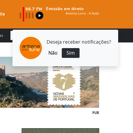
Emissão em direto
da
as
Deseja receber notificações?
Não
Sim
PUB