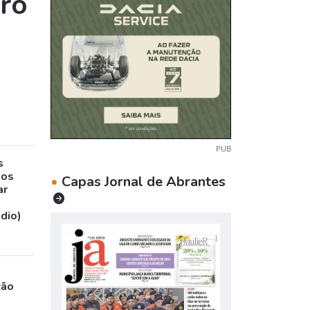
tro
PUB
s
sos
•
Capas Jornal de Abrantes
ar
udio)
ção