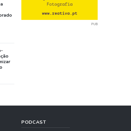
ia
orado
PUB
o-
ação
mizar
o
PODCAST