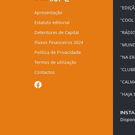
"EDIÇ
Apresentação
"COOL
Estatuto editorial
Detentores de Capital
"RÁDI
Fluxos Financeiros 2024
"MUND
Política de Privacidade
"NA ER
Termos de utilização
"CLUB
Contactos
"CALM
"HAJA 
INSTA
Dispon