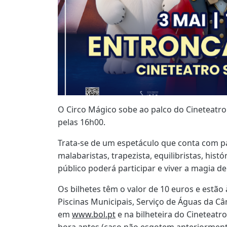
O Circo Mágico sobe ao palco do Cineteatro 
pelas 16h00.
Trata-se de um espetáculo que conta com p
malabaristas, trapezista, equilibristas, his
público poderá participar e viver a magia de
Os bilhetes têm o valor de 10 euros e estão
Piscinas Municipais, Serviço de Águas da Câ
em
www.bol.pt
e na bilheteira do Cineteatr
hora antes (caso não esgotem anteriorment