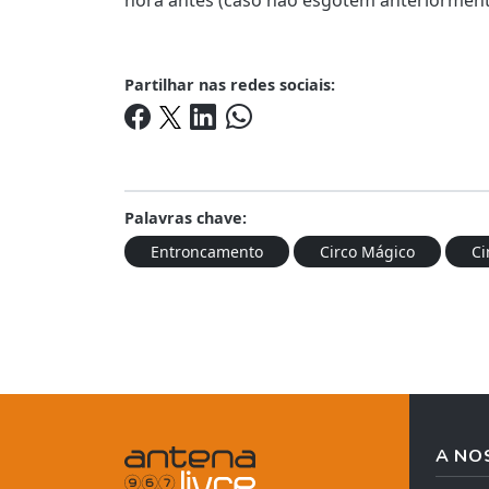
Partilhar nas redes sociais:
Palavras chave:
Entroncamento
Circo Mágico
Ci
A NO