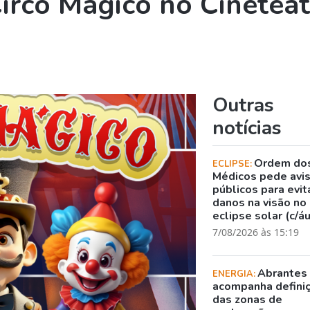
irco Mágico no Cinetea
o
Outras
notícias
Ordem do
ECLIPSE:
Médicos pede avi
públicos para evit
danos na visão no
eclipse solar (c/á
7/08/2026 às 15:19
Abrantes
ENERGIA:
acompanha defini
das zonas de