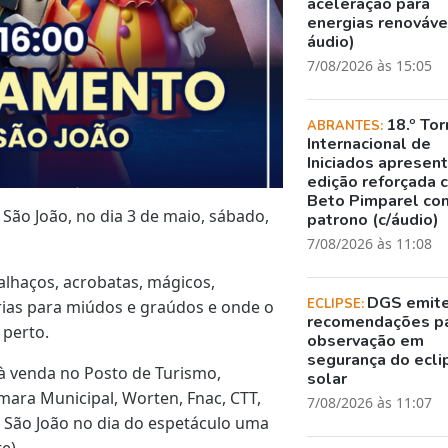
aceleração para
energias renovávei
áudio)
7/08/2026 às 15:05
18.º Tor
ABRANTES:
Internacional de
Iniciados apresen
edição reforçada 
Beto Pimparel co
São João, no dia 3 de maio, sábado,
patrono (c/áudio)
7/08/2026 às 11:08
alhaços, acrobatas, mágicos,
DGS emit
ECLIPSE:
tórias para miúdos e graúdos e onde o
recomendações p
 perto.
observação em
segurança do ecli
 à venda no Posto de Turismo,
solar
mara Municipal, Worten, Fnac, CTT,
7/08/2026 às 11:07
o São João no dia do espetáculo uma
e).