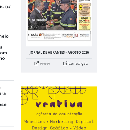
s (c/
neio
ta
com
JORNAL DE ABRANTES - AGOSTO 2026
mo
www
Ler edição
e
ara
pse