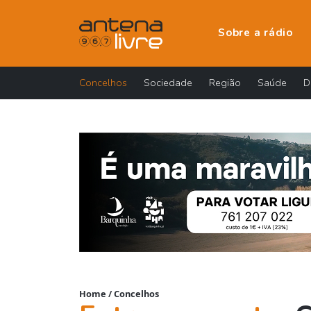
Sobre a rádio
Concelhos
Sociedade
Região
Saúde
D
Home
/
Concelhos