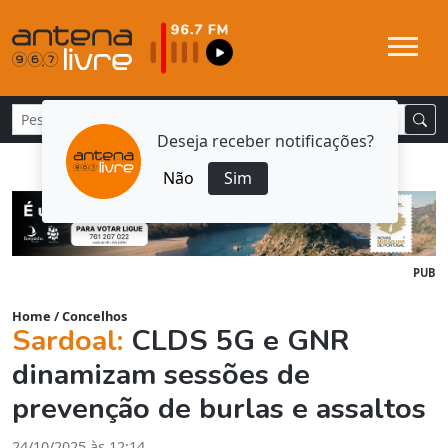
Deseja receber notificações?
Não
Sim
PUB
Home
/
Concelhos
Sardoal:
CLDS 5G e GNR
dinamizam sessões de
prevenção de burlas e assaltos
24/10/2025 às 12:14