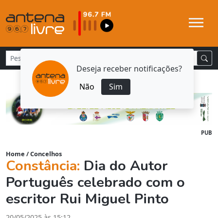
Deseja receber notificações?
Não
Sim
PUB
Home
/
Concelhos
Constância:
Dia do Autor
Português celebrado com o
escritor Rui Miguel Pinto
20/05/2025 às 15:12