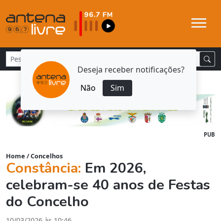
Deseja receber notificações?
Não
Sim
PUB
Home
/
Concelhos
Constância:
Em 2026,
celebram-se 40 anos de Festas
do Concelho
10/03/2026 às 10:46