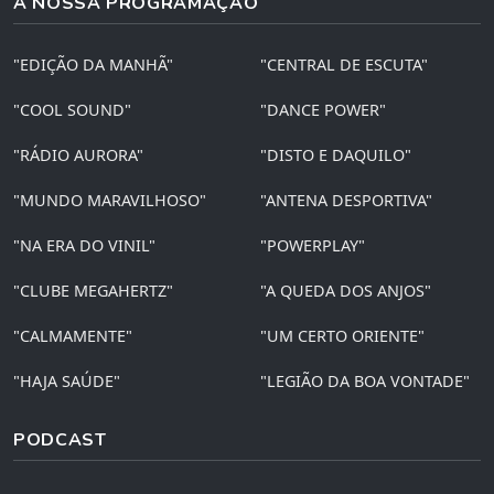
A NOSSA PROGRAMAÇÃO
"EDIÇÃO DA MANHÃ"
"CENTRAL DE ESCUTA"
"COOL SOUND"
"DANCE POWER"
"RÁDIO AURORA"
"DISTO E DAQUILO"
"MUNDO MARAVILHOSO"
"ANTENA DESPORTIVA"
"NA ERA DO VINIL"
"POWERPLAY"
"CLUBE MEGAHERTZ"
"A QUEDA DOS ANJOS"
"CALMAMENTE"
"UM CERTO ORIENTE"
"HAJA SAÚDE"
"LEGIÃO DA BOA VONTADE"
PODCAST