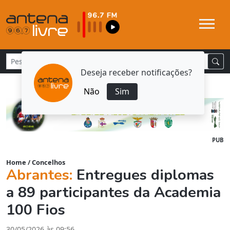
Deseja receber notificações?
Não
Sim
PUB
Home
/
Concelhos
Abrantes:
Entregues diplomas
a 89 participantes da Academia
100 Fios
30/05/2026 às 09:56