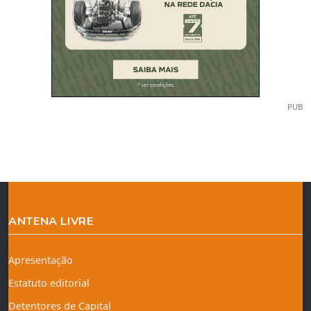
PUB
ANTENA LIVRE
Apresentação
Estatuto editorial
Detentores de Capital