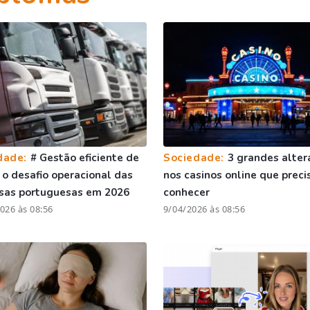
dade:
# Gestão eficiente de
Sociedade:
3 grandes alter
: o desafio operacional das
nos casinos online que preci
sas portuguesas em 2026
conhecer
026 às 08:56
9/04/2026 às 08:56