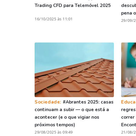
Trading CFD para Telemóvel 2025
descu
pena o
16/10/2025 às 11:01
29/09/2
Sociedade:
#Abrantes 2025: casas
Educa
continuam a subir — o que está a
regres
acontecer (e o que vigiar nos
correr
próximos tempos)
Encont
29/08/2025 às 09:49
21/08/2