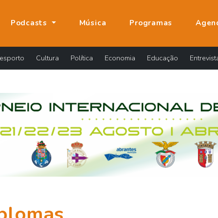
Podcasts
Música
Programas
Agen
esporto
Cultura
Política
Economia
Educação
Entrevist
plomas