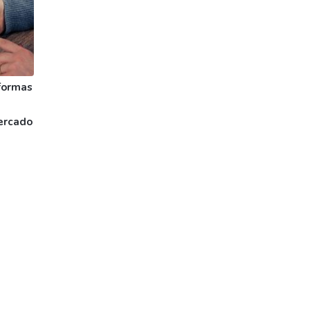
formas
ercado