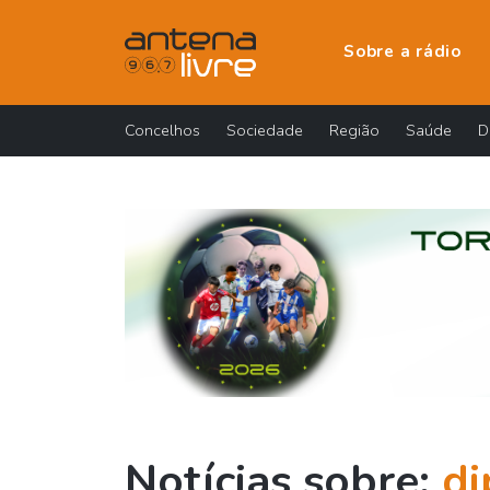
Sobre a rádio
Concelhos
Sociedade
Região
Saúde
D
Notícias sobre:
di