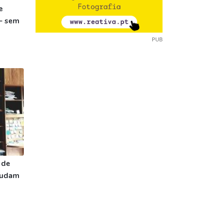
e
– sem
PUB
 de
ajudam