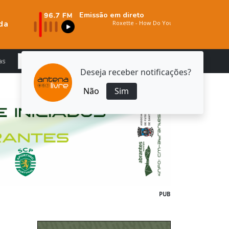
Emissão em direto
da
as
Deseja receber notificações?
Não
Sim
PUB