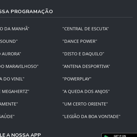
SSA PROGRAMAÇÃO
ÃO DA MANHÃ"
"CENTRAL DE ESCUTA"
 SOUND"
"DANCE POWER"
O AURORA"
"DISTO E DAQUILO"
O MARAVILHOSO"
"ANTENA DESPORTIVA"
A DO VINIL"
"POWERPLAY"
E MEGAHERTZ"
"A QUEDA DOS ANJOS"
AMENTE"
"UM CERTO ORIENTE"
SAÚDE"
"LEGIÃO DA BOA VONTADE"
LE A NOSSA APP