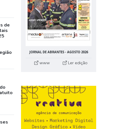
as de
tais
25
egião
JORNAL DE ABRANTES - AGOSTO 2026
www
Ler edição
ado
atuito
eses
,