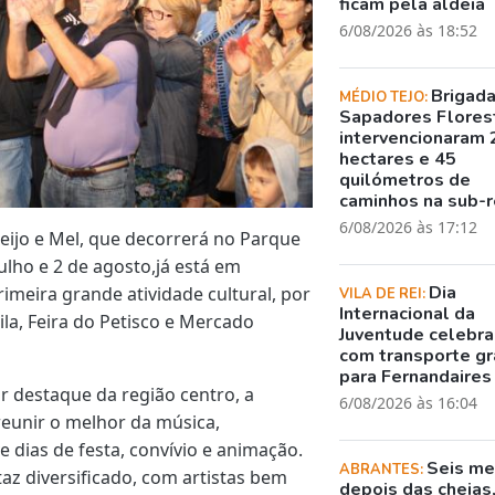
ficam pela aldeia
6/08/2026 às 18:52
Brigad
MÉDIO TEJO:
Sapadores Flores
intervencionaram 
hectares e 45
quilómetros de
caminhos na sub-r
6/08/2026 às 17:12
ueijo e Mel, que decorrerá no Parque
 julho e 2 de agosto,já está em
Dia
imeira grande atividade cultural, por
VILA DE REI:
Internacional da
la, Feira do Petisco e Mercado
Juventude celebr
com transporte gr
para Fernandaires
 destaque da região centro, a
6/08/2026 às 16:04
reunir o melhor da música,
dias de festa, convívio e animação.
Seis m
ABRANTES:
taz diversificado, com artistas bem
depois das cheias