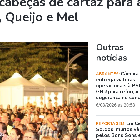
 cabeças de cartaz para 
, Queijo e Mel
Outras
notícias
Câmara
ABRANTES:
entrega viaturas
operacionais à PS
GNR para reforçar
segurança no con
6/08/2026 às 20:58
Em C
REPORTAGEM:
Soldos, muitos v
pelos Bons Sons 