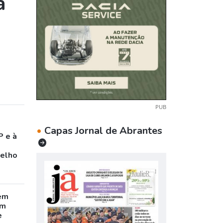
a
PUB
•
Capas Jornal de Abrantes
P e à
celho
em
êm
e