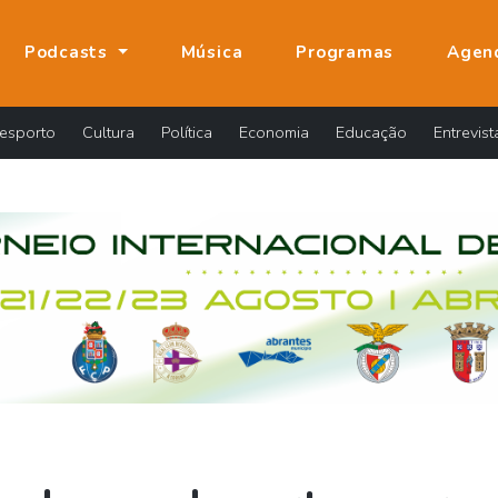
Podcasts
Música
Programas
Agen
esporto
Cultura
Política
Economia
Educação
Entrevist