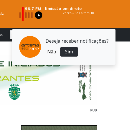
Emissão em direto
da
as
Deseja receber notificações?
Não
Sim
PUB