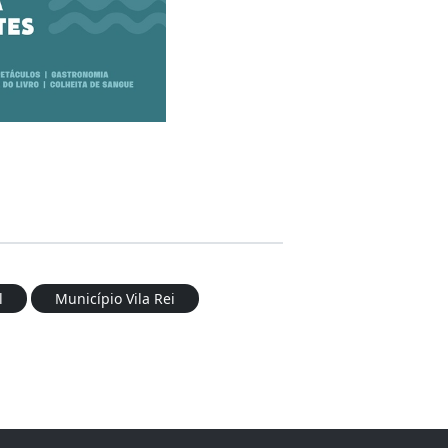
l
Município Vila Rei