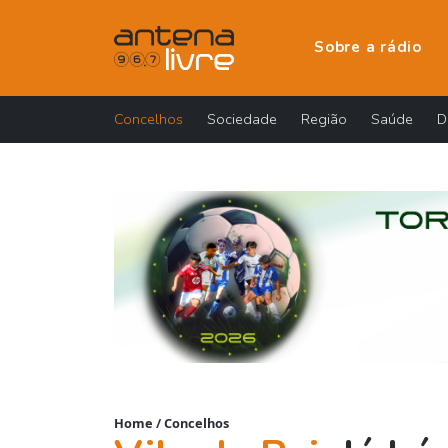
Sobre a rádio
Concelhos
Sociedade
Região
Saúde
D
Home
/
Concelhos