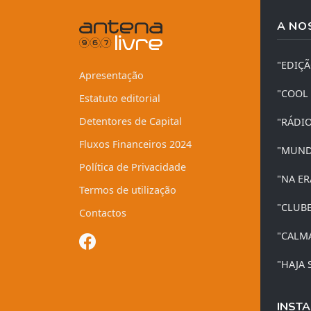
A NO
"EDIÇ
Apresentação
"COOL
Estatuto editorial
Detentores de Capital
"RÁDI
Fluxos Financeiros 2024
"MUND
Política de Privacidade
"NA ER
Termos de utilização
"CLUB
Contactos
"CALM
"HAJA 
INSTA