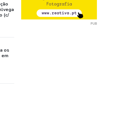
ação
Alvega
 (c/
PUB
o
a os
s em