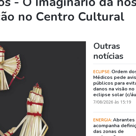
os - O Imaginário da no
ão no Centro Cultural
Outras
notícias
Ordem do
ECLIPSE:
Médicos pede avi
públicos para evit
danos na visão no
eclipse solar (c/á
7/08/2026 às 15:19
Abrantes
ENERGIA:
acompanha defini
das zonas de