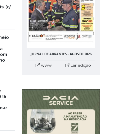
s (c/
neio
ta
com
JORNAL DE ABRANTES - AGOSTO 2026
mo
www
Ler edição
e
ara
pse