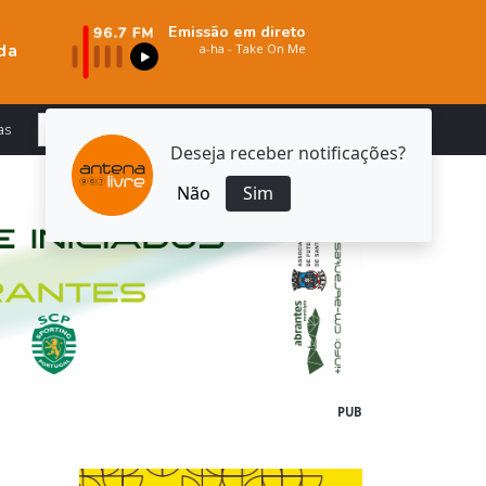
Emissão em direto
da
as
Deseja receber notificações?
Não
Sim
PUB