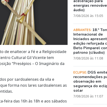
aceleração para
energias renovávei
áudio)
7/08/2026 às 15:05
18.º Tor
ABRANTES:
Internacional de
Iniciados apresen
edição reforçada 
Beto Pimparel co
o de enaltecer a Fé e a Religiosidade
patrono (c/áudio)
entro Cultural Gil Vicente tem
7/08/2026 às 11:08
posição “Presépios – O Imaginário da
DGS emit
ECLIPSE:
recomendações p
dos por sardoalenses da vila e
observação em
 que forma nos lares sardoalenses as
segurança do ecli
solar
entidas.
7/08/2026 às 11:07
ta-feira das 16h às 18h e aos sábados