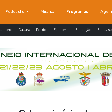
Podcasts
Música
Programas
Agen
esporto
Cultura
Política
Economia
Educação
Entrevist