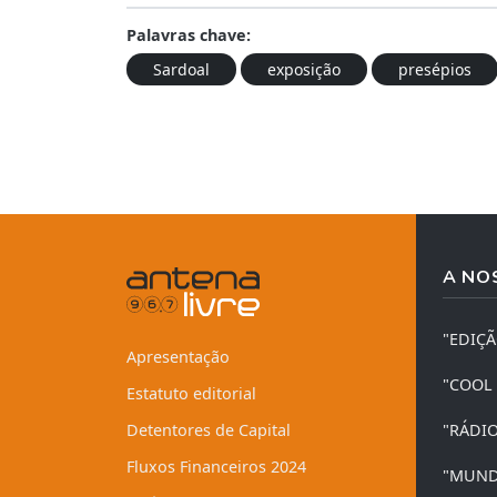
Palavras chave:
Sardoal
exposição
presépios
A NO
"EDIÇ
Apresentação
"COOL
Estatuto editorial
Detentores de Capital
"RÁDI
Fluxos Financeiros 2024
"MUND