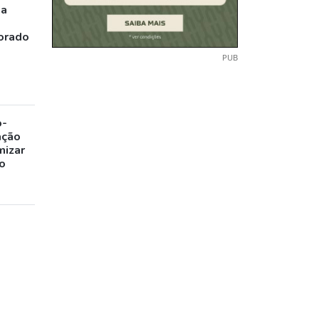
ia
orado
PUB
o-
ação
mizar
o