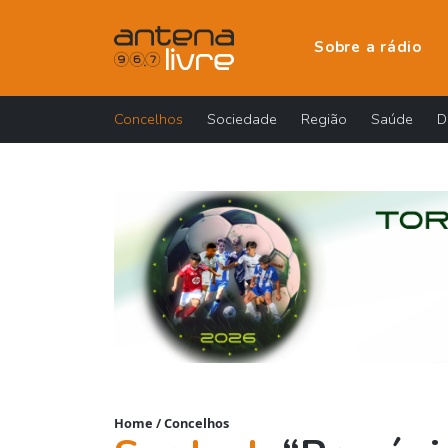
Sobre a rádio
Concelhos
Sociedade
Região
Saúde
D
Home
/
Concelhos