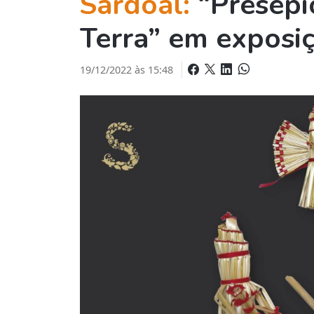
Sardoal:
“Presépi
Terra” em exposiç
19/12/2022 às 15:48