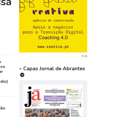
ssa
PUB
s
sos
•
Capas Jornal de Abrantes
ar
udio)
ção