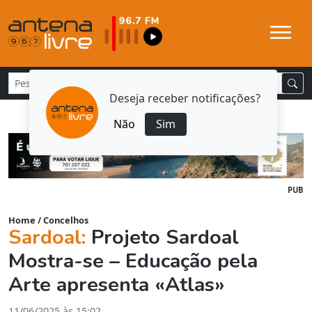
Deseja receber notificações?
Não
Sim
PUB
Home
/
Concelhos
Sardoal:
Projeto Sardoal
Mostra-se – Educação pela
Arte apresenta «Atlas»
11/06/2025 às 15:02