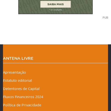
PUB
ANTENA LIVRE
Apresentação
Estatuto editorial
Detentores de Capital
Fluxos Financeiros 2024
Política de Privacidade