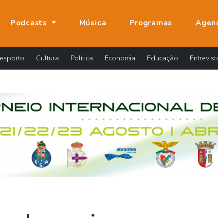
Podcasts
Música
Programas
Agen
esporto
Cultura
Política
Economia
Educação
Entrevist