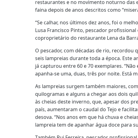
restaurantes e no movimento noturno das 
faina depois de anos descritos como “miserá
“Se calhar, nos últimos dez anos, foi o melh
Lusa Francisco Pinto, pescador profissional
coproprietário do restaurante Lena da Barrag
O pescador, com décadas de rio, recordou
seis lampreias durante toda a época. Este ano
já capturou entre 60 e 70 exemplares.
“Não 
apanha-se uma, duas, três por noite. Está 
As lampreias surgem também maiores, com 
quilogramas e alguns a chegar aos dois qui
às cheias deste inverno, que, apesar dos p
país, aumentaram o caudal do Tejo e facilit
desova.
“Nos anos em que há chuva e cheias
lampreia tem de apanhar água doce para subi
Também Rui Ferreira, pescador profissional