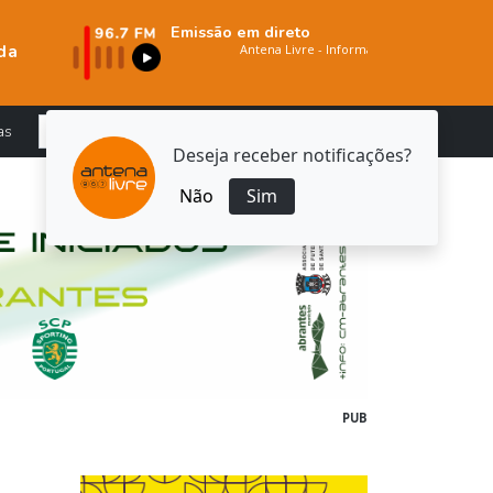
Emissão em direto
da
as
Deseja receber notificações?
Não
Sim
PUB