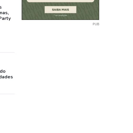
s
inas,
Party
PUB
ado
idades