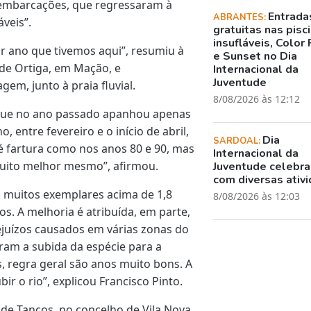
embarcações, que regressaram à
Entrada
ABRANTES:
veis”.
gratuitas nas pisc
insufláveis, Color 
or ano que tivemos aqui”, resumiu à
e Sunset no Dia
 de Ortiga, em Mação, e
Internacional da
Juventude
em, junto à praia fluvial.
8/08/2026 às 12:12
 que no ano passado apanhou apenas
, entre fevereiro e o início de abril,
Dia
SARDOAL:
é fartura como nos anos 80 e 90, mas
Internacional da
muito melhor mesmo”, afirmou.
Juventude celebr
com diversas ativ
muitos exemplares acima de 1,8
8/08/2026 às 12:03
los.
A melhoria é atribuída, em parte,
rejuízos causados em várias zonas do
aram a subida da espécie para a
, regra geral são anos muito bons. A
r o rio”, explicou Francisco Pinto.
 de Tancos, no concelho de Vila Nova