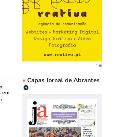
PUB
•
Capas Jornal de Abrantes
o
l em
,