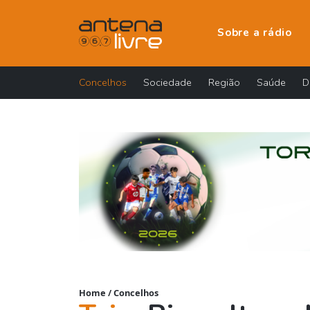
Sobre a rádio
Concelhos
Sociedade
Região
Saúde
D
Home
/
Concelhos