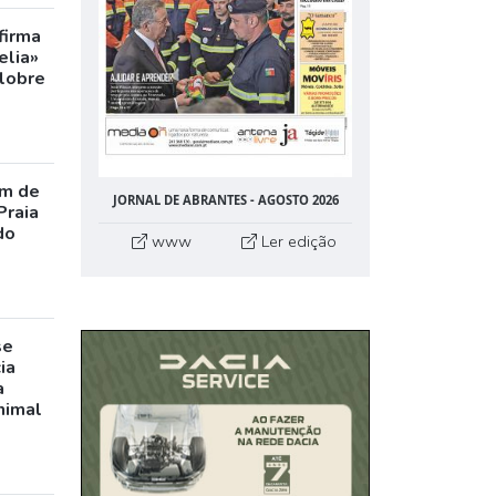
firma
elia»
olobre
m de
JORNAL DE ABRANTES - AGOSTO 2026
Praia
do
www
Ler edição
se
ia
a
nimal