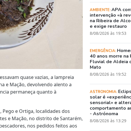
APA con
AMBIENTE:
intervenção «à rev
na Ribeira de Alc
e exige restauro
8/08/2026 às 19:53
Home
EMERGÊNCIA:
40 anos morre na 
Fluvial de Aldeia 
Mato
8/08/2026 às 19:52
essavam quase vazias, a lampreia
nha e Mação, devolvendo alento a
Eclip
ência permaneça quanto à
ASTRONOMIA:
solar é «experiênc
sensorial» e alter
comportamento a
 Pego e Ortiga, localidades dos
- Astrónoma
tes e Mação, no distrito de Santarém,
8/08/2026 às 13:29
pescadores, nos pedidos feitos aos