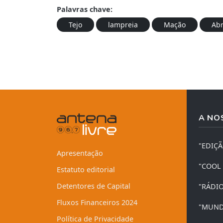
Palavras chave:
Tejo
lampreia
Mação
Abr
A NO
"EDIÇ
Apresentação
"COOL
Estatuto editorial
Detentores de Capital
"RÁDI
Fluxos Financeiros 2024
"MUND
Política de Privacidade