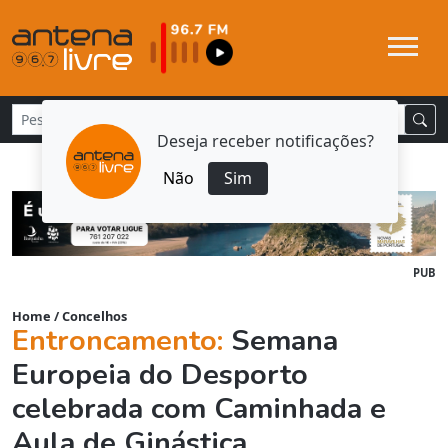
Deseja receber notificações?
Não
Sim
PUB
Home
/
Concelhos
Entroncamento:
Semana
Europeia do Desporto
celebrada com Caminhada e
Aula de Ginástica