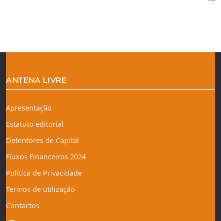
ANTENA LIVRE
Apresentação
Estatuto editorial
Detentores de Capital
Fluxos Financeiros 2024
Política de Privacidade
Termos de utilização
Contactos