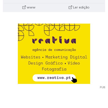
www
Ler edição
PUB