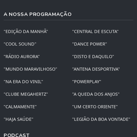
A NOSSA PROGRAMAÇÃO
"EDIÇÃO DA MANHÃ"
"CENTRAL DE ESCUTA"
"COOL SOUND"
"DANCE POWER"
"RÁDIO AURORA"
"DISTO E DAQUILO"
"MUNDO MARAVILHOSO"
"ANTENA DESPORTIVA"
"NA ERA DO VINIL"
"POWERPLAY"
"CLUBE MEGAHERTZ"
"A QUEDA DOS ANJOS"
"CALMAMENTE"
"UM CERTO ORIENTE"
"HAJA SAÚDE"
"LEGIÃO DA BOA VONTADE"
PODCAST