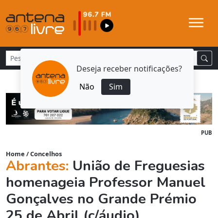
Deseja receber notificações?
Não
Sim
PUB
Home
/
Concelhos
Abrantes:
União de Freguesias
homenageia Professor Manuel
Gonçalves no Grande Prémio
25 de Abril (c/áudio)