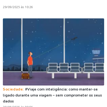
29/09/2025 às 10:26
Sociedade:
#Viaje com inteligência: como manter-se
ligado durante uma viagem – sem comprometer os seus
dados
29/08/2025 às 09:56