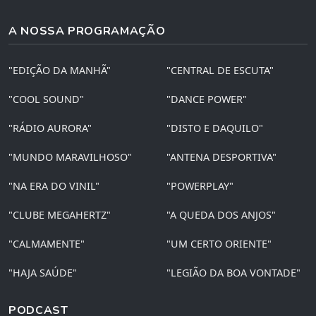
A NOSSA PROGRAMAÇÃO
"EDIÇÃO DA MANHÃ"
"CENTRAL DE ESCUTA"
"COOL SOUND"
"DANCE POWER"
"RÁDIO AURORA"
"DISTO E DAQUILO"
"MUNDO MARAVILHOSO"
"ANTENA DESPORTIVA"
"NA ERA DO VINIL"
"POWERPLAY"
"CLUBE MEGAHERTZ"
"A QUEDA DOS ANJOS"
"CALMAMENTE"
"UM CERTO ORIENTE"
"HAJA SAÚDE"
"LEGIÃO DA BOA VONTADE"
PODCAST