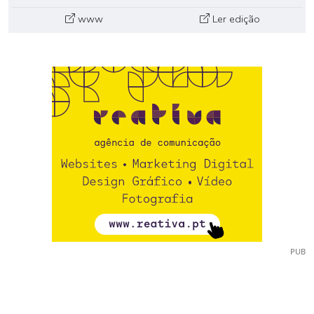
www
Ler edição
PUB