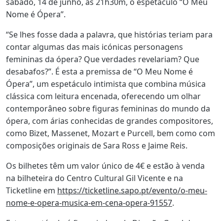
sábado, 14 de junho, às 21h30m, o espetáculo “O Meu
Nome é Ópera”.
“Se lhes fosse dada a palavra, que histórias teriam para
contar algumas das mais icónicas personagens
femininas da ópera? Que verdades revelariam? Que
desabafos?”. É esta a premissa de “O Meu Nome é
Ópera”, um espetáculo intimista que combina música
clássica com leitura encenada, oferecendo um olhar
contemporâneo sobre figuras femininas do mundo da
ópera, com árias conhecidas de grandes compositores,
como Bizet, Massenet, Mozart e Purcell, bem como com
composições originais de Sara Ross e Jaime Reis.
Os bilhetes têm um valor único de 4€ e estão à venda
na bilheteira do Centro Cultural Gil Vicente e na
Ticketline em
https://ticketline.sapo.pt/evento/o-meu-
nome-e-opera-musica-em-cena-opera-91557
.