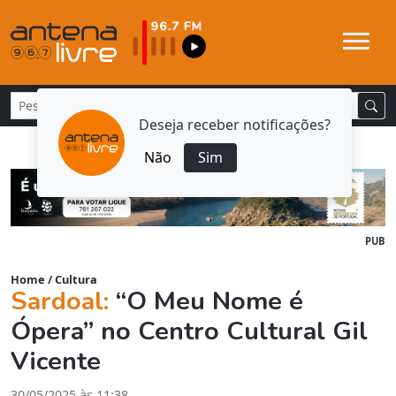
Deseja receber notificações?
Não
Sim
PUB
Home
/
Cultura
Sardoal:
“O Meu Nome é
Ópera” no Centro Cultural Gil
Vicente
30/05/2025 às 11:38