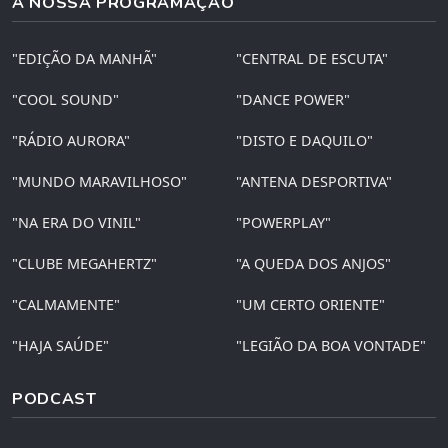
A NOSSA PROGRAMAÇÃO
"EDIÇÃO DA MANHÃ"
"CENTRAL DE ESCUTA"
"COOL SOUND"
"DANCE POWER"
"RÁDIO AURORA"
"DISTO E DAQUILO"
"MUNDO MARAVILHOSO"
"ANTENA DESPORTIVA"
"NA ERA DO VINIL"
"POWERPLAY"
"CLUBE MEGAHERTZ"
"A QUEDA DOS ANJOS"
"CALMAMENTE"
"UM CERTO ORIENTE"
"HAJA SAÚDE"
"LEGIÃO DA BOA VONTADE"
PODCAST