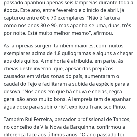
passado apanhou apenas seis lampreias durante toda a
época. Este ano, entre fevereiro e o início de abril, já
capturou entre 60 e 70 exemplares.
“Não é fartura
como nos anos 80 e 90, mas apanha-se uma, duas, três
por noite. Está muito melhor mesmo”, afirmou.
As lampreias surgem também maiores, com muitos
exemplares acima de 1,8 quilogramas e alguns a chegar
aos dois quilos.
A melhoria é atribuída, em parte, às
cheias deste inverno, que, apesar dos prejuízos
causados em várias zonas do país, aumentaram o
caudal do Tejo e facilitaram a subida da espécie para a
desova.
“Nos anos em que há chuva e cheias, regra
geral são anos muito bons. A lampreia tem de apanhar
água doce para subir o rio”, explicou Francisco Pinto.
Também Rui Ferreira, pescador profissional de Tancos,
no concelho de Vila Nova da Barquinha, confirmou a
diferença face aos últimos anos.
“O ano passado foi