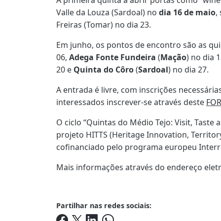
Valle da Louza (Sardoal) no
dia 16 de maio
,
Freiras (Tomar) no dia 23.
Em junho, os pontos de encontro são as qui
06,
Adega Fonte Fundeira
(
Mação
) no dia 
20 e
Quinta do Côro
(
Sardoal
) no dia 27.
A entrada é livre, com inscrições necessária
interessados inscrever-se através deste
FO
O ciclo “Quintas do Médio Tejo: Visit, Taste
projeto HITTS (Heritage Innovation, Territory
cofinanciado pelo programa europeu Inter
Mais informações através do endereço elet
Partilhar nas redes sociais: