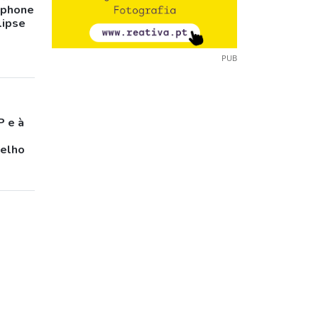
tphone
lipse
PUB
P e à
celho