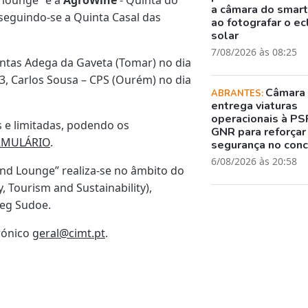
a câmara do smar
 seguindo-se a Quinta Casal das
ao fotografar o ec
solar
7/08/2026 às 08:25
ntas Adega da Gaveta (Tomar) no dia
13, Carlos Sousa – CPS (Ourém) no dia
Câmara
ABRANTES:
entrega viaturas
operacionais à PS
s e limitadas, podendo os
GNR para reforçar
RMULÁRIO
.
segurança no con
6/08/2026 às 20:58
 and Lounge” realiza-se no âmbito do
, Tourism and Sustainability),
reg Sudoe.
rónico
geral@cimt.pt
.