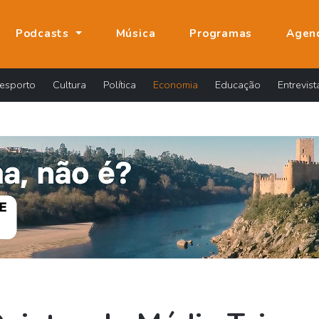
Podcasts
Música
Programas
Agen
esporto
Cultura
Política
Economia
Educação
Entrevist