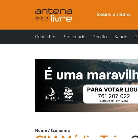
Sobre a rádio
Concelhos
Sociedade
Região
Saúde
D
Home
/
Economia