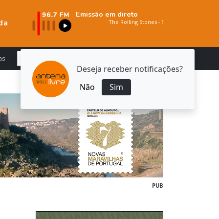
Emissão em direto
da
as
Deseja receber notificações?
Não
Sim
PUB