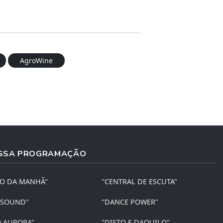
AgroWine
SSA PROGRAMAÇÃO
ÃO DA MANHÃ"
"CENTRAL DE ESCUTA"
 SOUND"
"DANCE POWER"
O AURORA"
"DISTO E DAQUILO"