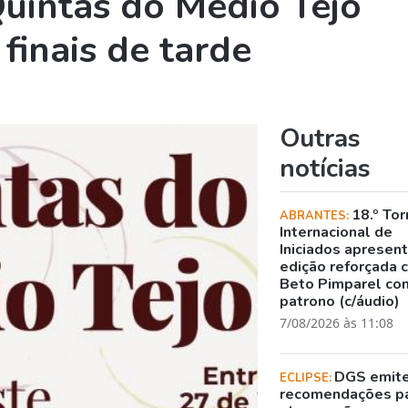
uintas do Médio Tejo
finais de tarde
Outras
notícias
18.º Tor
ABRANTES:
Internacional de
Iniciados apresen
edição reforçada 
Beto Pimparel co
patrono (c/áudio)
7/08/2026 às 11:08
DGS emit
ECLIPSE:
recomendações p