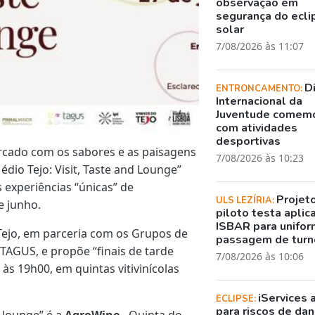
observação em
segurança do ecli
solar
7/08/2026 às 11:07
D
ENTRONCAMENTO:
Internacional da
Juventude comem
com atividades
desportivas
rcado com os sabores e as paisagens
7/08/2026 às 10:23
édio Tejo: Visit, Taste and Lounge”
 experiências “únicas” de
Projet
ULS LEZÍRIA:
e junho.
piloto testa aplic
ISBAR para unifor
 Tejo, em parceria com os Grupos de
passagem de turn
 TAGUS, e propõe “finais de tarde
7/08/2026 às 10:06
s 19h00, em quintas vitivinícolas
iServices 
ECLIPSE:
para riscos de dani
 lounge” é a
AgroWine
- Quinta do