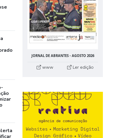
pse
ia
orado
JORNAL DE ABRANTES - AGOSTO 2026
www
Ler edição
o-
ação
mizar
o
alerta
ficar