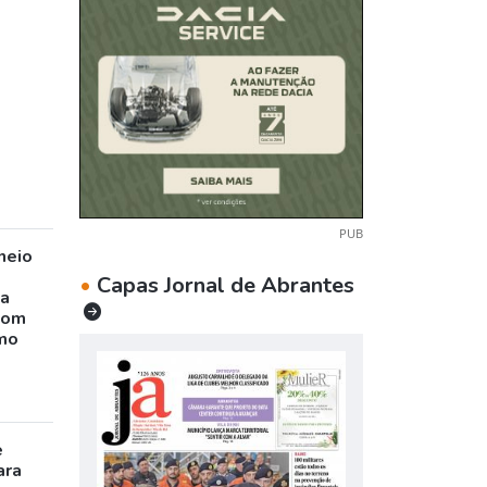
PUB
neio
•
Capas Jornal de Abrantes
ta
com
mo
e
ara