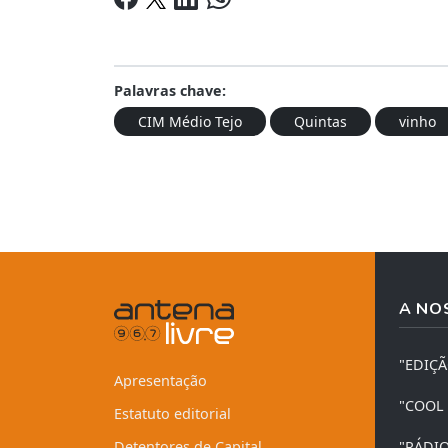
Palavras chave:
CIM Médio Tejo
Quintas
vinho
A NO
"EDIÇ
Apresentação
"COOL
Estatuto editorial
Detentores de Capital
"RÁDI