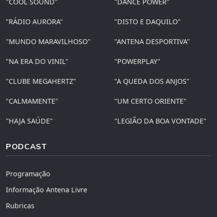
"COOL SOUND"
"DANCE POWER"
"RÁDIO AURORA"
"DISTO E DAQUILO"
"MUNDO MARAVILHOSO"
"ANTENA DESPORTIVA"
"NA ERA DO VINIL"
"POWERPLAY"
"CLUBE MEGAHERTZ"
"A QUEDA DOS ANJOS"
"CALMAMENTE"
"UM CERTO ORIENTE"
"HAJA SAÚDE"
"LEGIÃO DA BOA VONTADE"
PODCAST
Programação
Informação Antena Livre
Rubricas