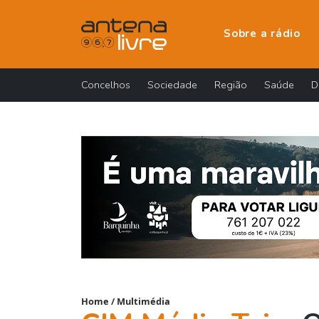
Sobre a rádio
Concelhos
Sociedade
Região
Saúde
D
Home
/
Multimédia