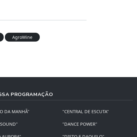
AgroWine
SSA PROGRAMAÇÃO
ÃO DA MANHÃ"
"CENTRAL DE ESCUTA"
 SOUND"
"DANCE POWER"
O AURORA"
"DISTO E DAQUILO"