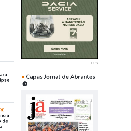
PUB
s
para
•
Capas Jornal de Abrantes
lipse
RE:
ncia
o de
da