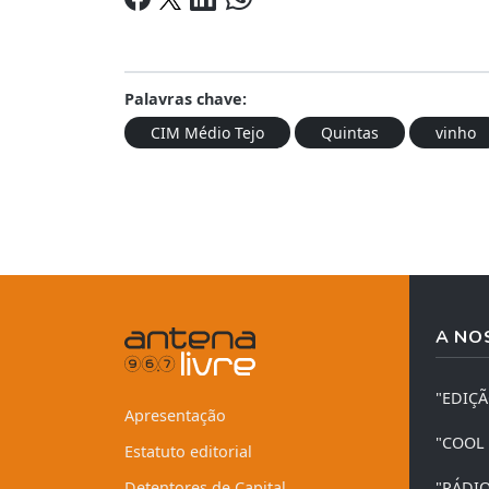
Palavras chave:
CIM Médio Tejo
Quintas
vinho
A NO
"EDIÇ
Apresentação
"COOL
Estatuto editorial
Detentores de Capital
"RÁDI