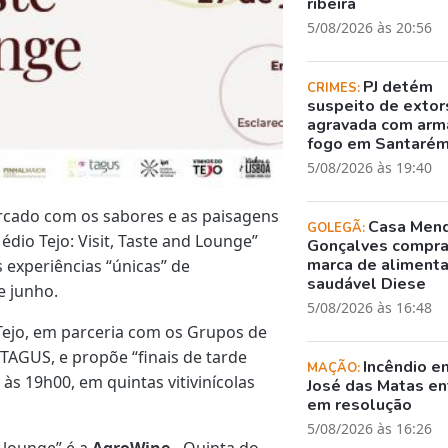
ribeira
5/08/2026 às 20:56
PJ detém
CRIMES:
suspeito de exto
agravada com arm
fogo em Santaré
5/08/2026 às 19:40
rcado com os sabores e as paisagens
Casa Men
GOLEGÃ:
édio Tejo: Visit, Taste and Lounge”
Gonçalves compr
marca de aliment
 experiências “únicas” de
saudável Diese
e junho.
5/08/2026 às 16:48
 Tejo, em parceria com os Grupos de
 TAGUS, e propõe “finais de tarde
Incêndio e
MAÇÃO:
s 19h00, em quintas vitivinícolas
José das Matas en
em resolução
5/08/2026 às 16:26
 lounge” é a
AgroWine
- Quinta do