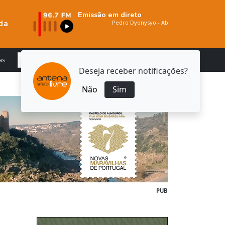
Emissão em direto
da
as
Deseja receber notificações?
Não
Sim
PUB