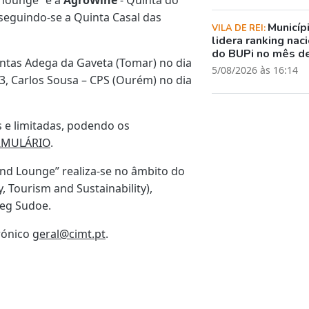
 seguindo-se a Quinta Casal das
Municíp
VILA DE REI:
lidera ranking nac
do BUPi no mês de
ntas Adega da Gaveta (Tomar) no dia
5/08/2026 às 16:14
13, Carlos Sousa – CPS (Ourém) no dia
s e limitadas, podendo os
RMULÁRIO
.
 and Lounge” realiza-se no âmbito do
, Tourism and Sustainability),
reg Sudoe.
rónico
geral@cimt.pt
.