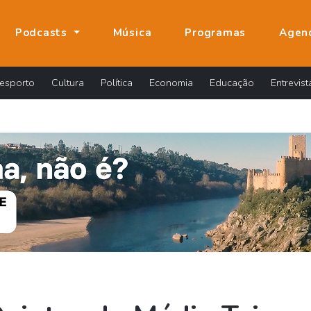
Podcasts
Música
Programas
Agen
esporto
Cultura
Política
Economia
Educação
Entrevist