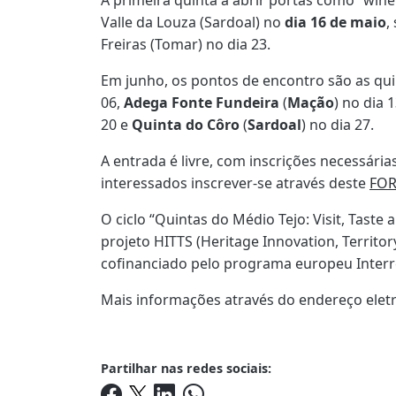
Valle da Louza (Sardoal) no
dia 16 de maio
,
Freiras (Tomar) no dia 23.
Em junho, os pontos de encontro são as qui
06,
Adega Fonte Fundeira
(
Mação
) no dia 
20 e
Quinta do Côro
(
Sardoal
) no dia 27.
A entrada é livre, com inscrições necessária
interessados inscrever-se através deste
FO
O ciclo “Quintas do Médio Tejo: Visit, Taste
projeto HITTS (Heritage Innovation, Territory
cofinanciado pelo programa europeu Inter
Mais informações através do endereço elet
Partilhar nas redes sociais: