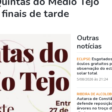
uintas do Médio Tejo
finais de tarde
Outras
notícias
Esgotado
ECLIPSE:
óculos gratuitos 
observação do ec
solar total
5/08/2026 às 21:24
RIBEIRA DE ALCOLOB
Autarca de Constâ
defende reposiçã
árvores no troço 