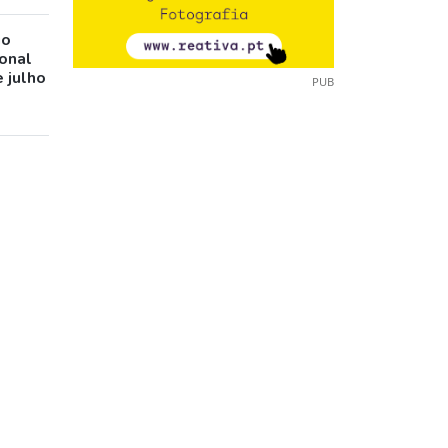
io
ional
 julho
PUB