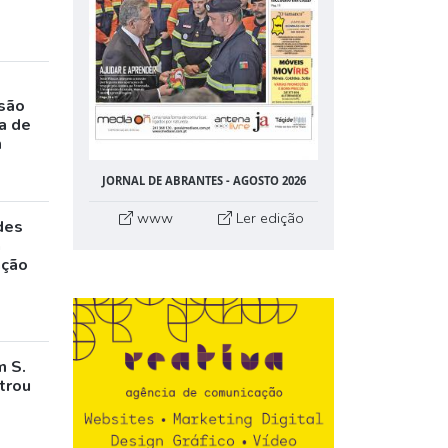
rsão
a de
m
JORNAL DE ABRANTES - AGOSTO 2026
www
Ler edição
des
a
ação
m S.
trou