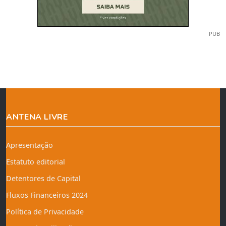
PUB
ANTENA LIVRE
Apresentação
Estatuto editorial
Detentores de Capital
Fluxos Financeiros 2024
Política de Privacidade