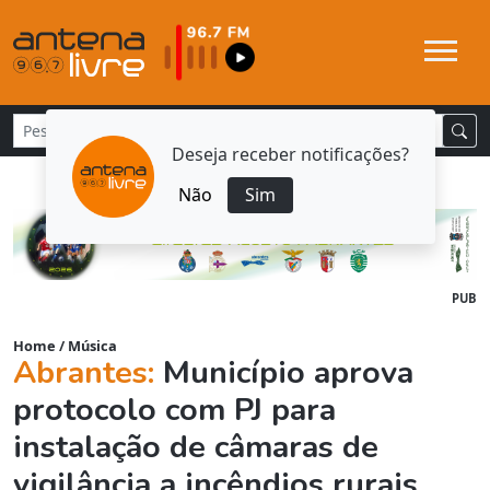
Deseja receber notificações?
Não
Sim
PUB
Home
/
Música
Abrantes:
Município aprova
protocolo com PJ para
instalação de câmaras de
vigilância a incêndios rurais