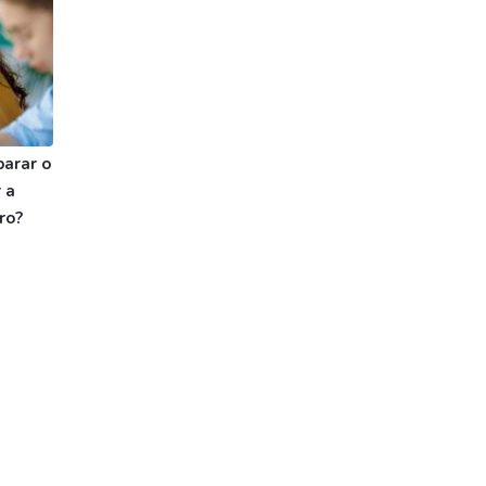
parar o
 a
ro?