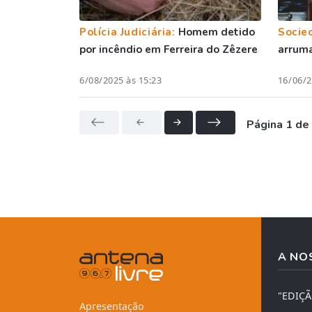
Polícia Judiciária:
Homem detido
Socie
por incêndio em Ferreira do Zêzere
arruma
6/08/2025 às 15:23
16/06/2
Página 1 de
A NO
"EDIÇ
Apresentação