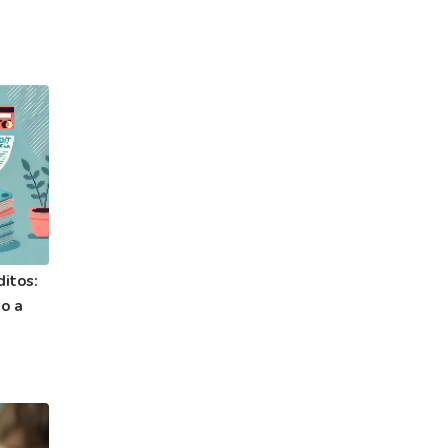
ditos:
o a