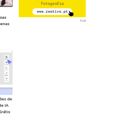
soas
PUB
penas
ões de
de IA
Grátis