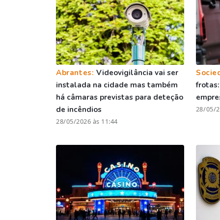
Abrantes:
Videovigilância vai ser
Socie
instalada na cidade mas também
frotas
há câmaras previstas para deteção
empre
de incêndios
28/05/2
28/05/2026 às 11:44