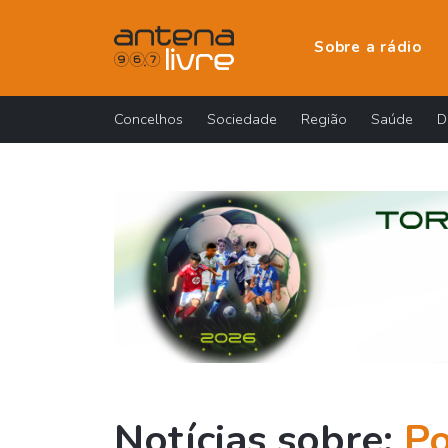
Sobre a rádio
Concelhos
Sociedade
Região
Saúde
D
Notícias sobre:
Po