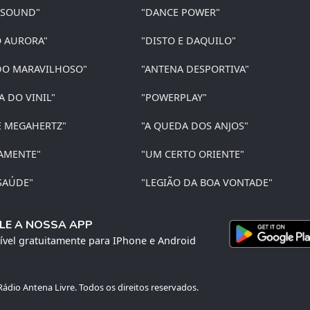
 SOUND"
"DANCE POWER"
O AURORA"
"DISTO E DAQUILO"
O MARAVILHOSO"
"ANTENA DESPORTIVA"
A DO VINIL"
"POWERPLAY"
E MEGAHERTZ"
"A QUEDA DOS ANJOS"
AMENTE"
"UM CERTO ORIENTE"
SAÚDE"
"LEGIÃO DA BOA VONTADE"
LE A NOSSA APP
ível gratuitamente para IPhone e Android
ádio Antena Livre. Todos os direitos reservados.