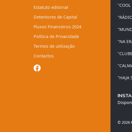
"COOL
Estatuto editorial
Detentores de Capital
"RÁDI
Fluxos Financeiros 2024
"MUND
Política de Privacidade
"NA ER
Termos de utilização
"CLUB
Contactos
"CALM
"HAJA 
INSTA
Dispon
© 2026 R