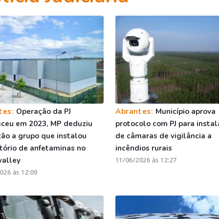
tes:
Operação da PJ
Abrantes:
Município aprova
eceu em 2023, MP deduziu
protocolo com PJ para insta
ão a grupo que instalou
de câmaras de vigilância a
tório de anfetaminas no
incêndios rurais
valley
11/06/2026 às 12:27
026 às 12:09