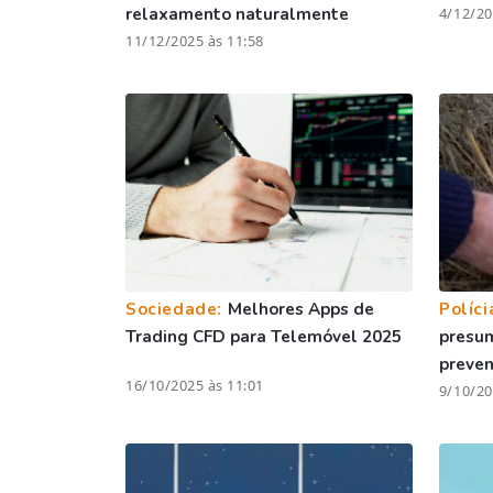
relaxamento naturalmente
4/12/20
11/12/2025 às 11:58
Sociedade:
Melhores Apps de
Políci
Trading CFD para Telemóvel 2025
presum
preve
16/10/2025 às 11:01
9/10/20