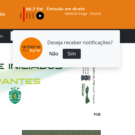
Emissão em direto
da
as
Deseja receber notificações?
Não
Sim
PUB