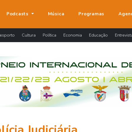
Podcasts
Música
Programas
Agen
esporto
Cultura
Política
Economia
Educação
Entrevist
lícia Judiciária