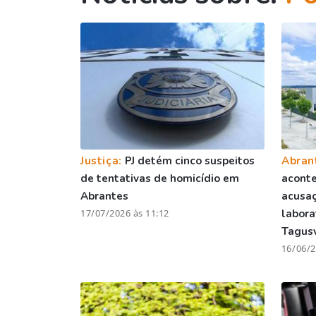
Justiça:
PJ detém cinco suspeitos
Abran
de tentativas de homicídio em
acont
Abrantes
acusaç
17/07/2026 às 11:12
labora
Tagus
16/06/2