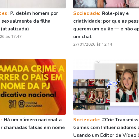
tes:
PJ detém homem por
Sociedade:
Role-play e
 sexualmente da filha
criatividade: por que as pes
(atualizada)
querem um guião — e não a
26 às 17:47
um chat
27/01/2026 às 12:14
a:
Há um número nacional a
Sociedade:
#Crie Transmiss
ar chamadas falsas em nome
Games com Influenciadores 
Usando um Editor de Vídeo 