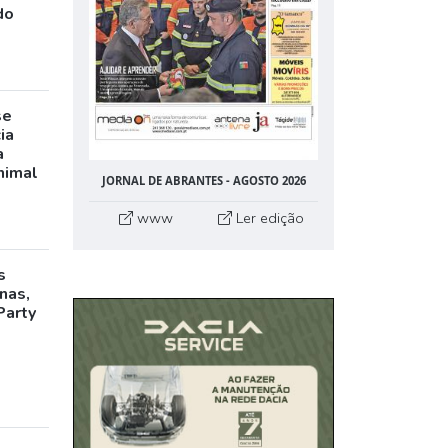
do
se
ia
a
nimal
JORNAL DE ABRANTES - AGOSTO 2026
www
Ler edição
s
inas,
Party