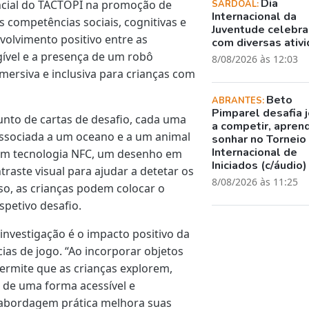
Dia
ncial do TACTOPI na promoção de
SARDOAL:
Internacional da
 competências sociais, cognitivas e
Juventude celebr
lvimento positivo entre as
com diversas ativ
ível e a presença de um robô
8/08/2026 às 12:03
imersiva e inclusiva para crianças com
Beto
ABRANTES:
Pimparel desafia 
unto de cartas de desafio, cada uma
a competir, apren
ssociada a um oceano e a um animal
sonhar no Torneio
Internacional de
 com tecnologia NFC, um desenho em
Iniciados (c/áudio)
raste visual para ajudar a detetar os
8/08/2026 às 11:25
so, as crianças podem colocar o
spetivo desafio.
investigação é o impacto positivo da
ias de jogo. “Ao incorporar objetos
 permite que as crianças explorem,
 de uma forma acessível e
ta abordagem prática melhora suas