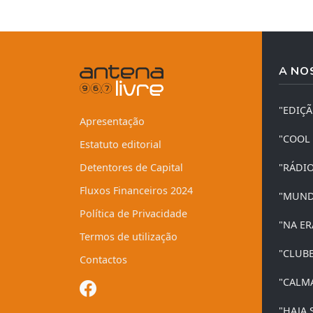
A NO
"EDIÇ
Apresentação
"COOL
Estatuto editorial
Detentores de Capital
"RÁDI
Fluxos Financeiros 2024
"MUND
Política de Privacidade
"NA ER
Termos de utilização
"CLUB
Contactos
"CALM
"HAJA 