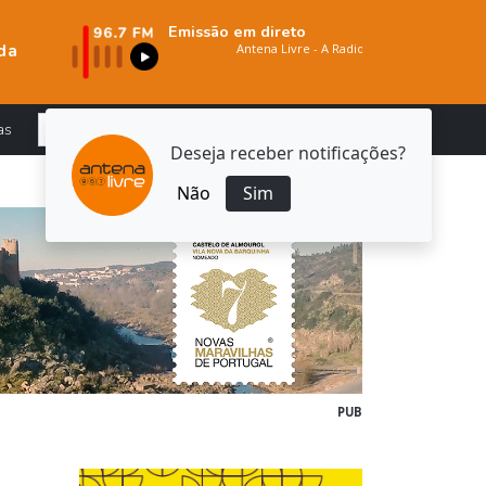
Emissão em direto
da
as
Deseja receber notificações?
Não
Sim
PUB